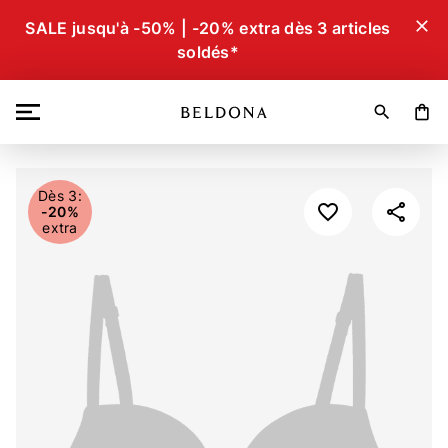
close
SALE jusqu'à -50% | -20% extra dès 3 articles
soldés*
search
shopping_bag
Dès 3:
-20%
extra