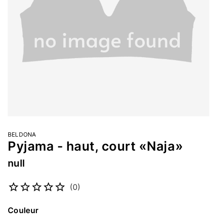
BELDONA
Pyjama - haut, court «Naja»
null
Numéro d’article
2357658115
(0)
Couleur