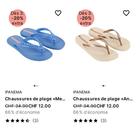
Dès 3:
Dès 3:
-20%
-20%
extra
extra
IPANEMA
IPANEMA
Chaussures de plage «Meu Sol»
Chaussures de plage «Anatomica Shine»
Price reduced from
CHF 34.90
CHF 12.00
Price reduced from
CHF 34.90
CHF 12.00
66% d’économie
66% d’économie
(3)
(3)