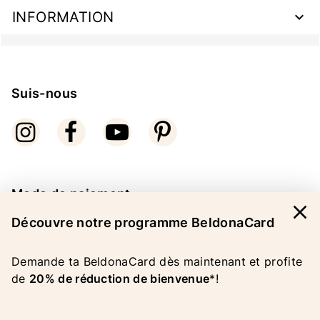
INFORMATION
Suis-nous
Mode de paiement
close
Découvre notre programme BeldonaCard
Demande ta BeldonaCard dès maintenant et profite
de
20% de réduction de bienvenue
*!
COPYRIGHT 2026 BELDONA AG