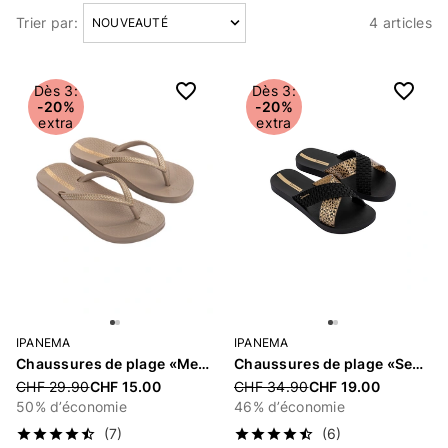
Trier par:
4 articles
Articles
Dès 3:
Dès 3:
-20%
-20%
extra
extra
IPANEMA
IPANEMA
Chaussures de plage «Mesh X»
Chaussures de plage «Sense Slide Fem»
Price reduced from
CHF 29.90
CHF 15.00
Price reduced from
CHF 34.90
CHF 19.00
50% d’économie
46% d’économie
(7)
(6)