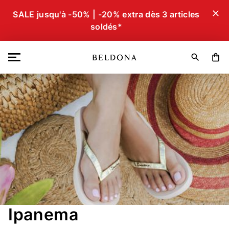
close
SALE jusqu'à -50% | -20% extra dès 3 articles
soldés*
search
shopping_bag
Ipanema