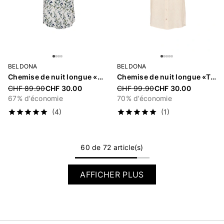
BELDONA
BELDONA
Chemise de nuit longue «Vlora»
Chemise de nuit longue «Tinka»
Price reduced from
CHF 89.90
CHF 30.00
Price reduced from
CHF 99.90
CHF 30.00
67% d’économie
70% d’économie
(4)
(1)
60 de 72 article(s)
AFFICHER PLUS