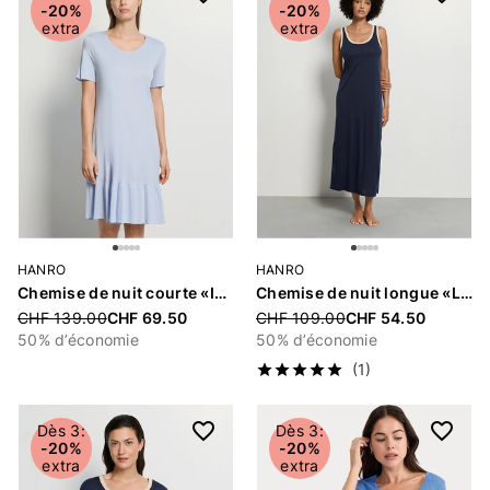
-20%
-20%
extra
extra
HANRO
HANRO
Chemise de nuit courte «Isabella»
Chemise de nuit longue «Laura»
Price reduced from
CHF 139.00
CHF 69.50
Price reduced from
CHF 109.00
CHF 54.50
50% d’économie
50% d’économie
(1)
Dès 3:
Dès 3:
-20%
-20%
extra
extra