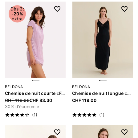
Dès 3:
-20%
extra
BELDONA
BELDONA
Chemise de nuit courte «Feline»
Chemise de nuit longue «Brienda»
Price reduced from
CHF 119.00
CHF 83.30
CHF 119.00
30% d’économie
(1)
(1)