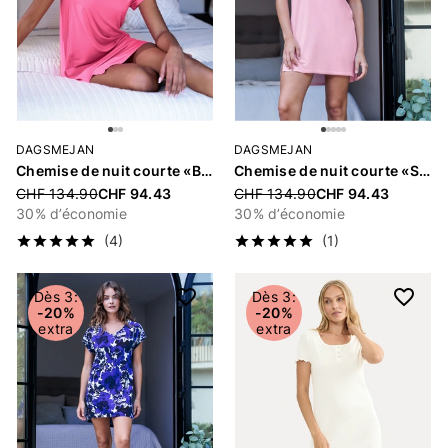
DAGSMEJAN
DAGSMEJAN
Chemise de nuit courte «Balance»
Chemise de nuit courte «Stay Cool»
Price reduced from
CHF 134.90
CHF 94.43
Price reduced from
CHF 134.90
CHF 94.43
30% d’économie
30% d’économie
(4)
(1)
Dès 3:
Dès 3:
-20%
-20%
extra
extra