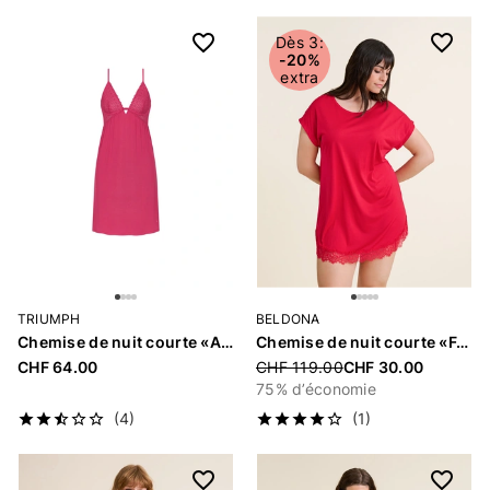
Dès 3:
-20%
extra
TRIUMPH
BELDONA
Chemise de nuit courte «Aura Spotlight»
Chemise de nuit courte «Feline»
CHF 64.00
Price reduced from
CHF 119.00
CHF 30.00
75% d’économie
(4)
(1)