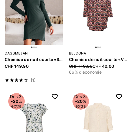
DAGSMEJAN
BELDONA
Chemise de nuit courte «Stay Warm»
Chemise de nuit courte «Venus»
CHF 149.90
Price reduced from
CHF 119.00
CHF 40.00
66% d’économie
(1)
Dès 3:
Dès 3:
-20%
-20%
extra
extra