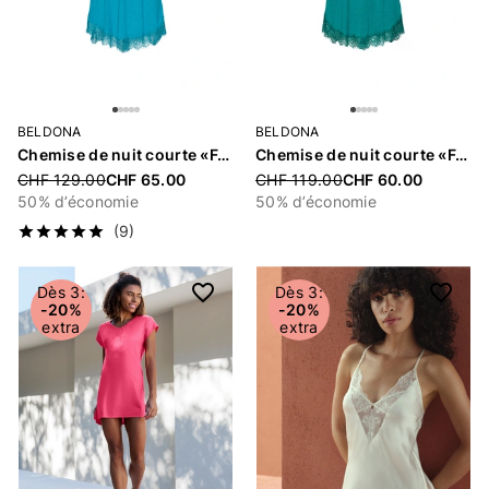
BELDONA
BELDONA
Chemise de nuit courte «Feline»
Chemise de nuit courte «Feline»
Price reduced from
CHF 129.00
CHF 65.00
Price reduced from
CHF 119.00
CHF 60.00
50% d’économie
50% d’économie
(9)
Dès 3:
Dès 3:
-20%
-20%
extra
extra