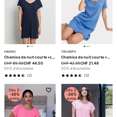
HANRO
TRIUMPH
Chemise de nuit courte «Laura»
Chemise de nuit courte «Mix & Match Pointelle»
Price reduced from
CHF 89.00
CHF 44.50
Price reduced from
CHF 42.95
CHF 21.48
50% d’économie
50% d’économie
(2)
(3)
Dès 3:
Dès 3:
-20%
-20%
extra
extra