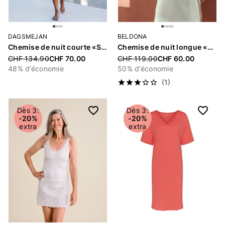
DAGSMEJAN
BELDONA
Chemise de nuit courte «Stay Cool»
Chemise de nuit longue «Adela»
Price reduced from
CHF 134.90
CHF 70.00
Price reduced from
CHF 119.00
CHF 60.00
48% d’économie
50% d’économie
(1)
Dès 3:
Dès 3:
-20%
-20%
extra
extra