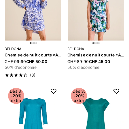
BELDONA
BELDONA
Chemise de nuit courte «Andia»
Chemise de nuit courte «Alexa»
Price reduced from
CHF 99.90
CHF 50.00
Price reduced from
CHF 89.90
CHF 45.00
50% d’économie
50% d’économie
(3)
Dès 3:
Dès 3:
-20%
-20%
extra
extra