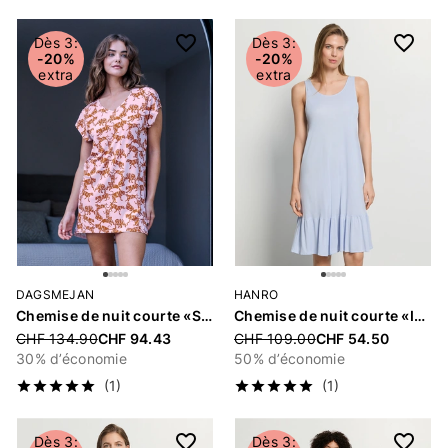
Articles
Dès 3:
Dès 3:
-20%
-20%
extra
extra
DAGSMEJAN
HANRO
Chemise de nuit courte «Stay Cool»
Chemise de nuit courte «Isabella»
Price reduced from
CHF 134.90
CHF 94.43
Price reduced from
CHF 109.00
CHF 54.50
30% d’économie
50% d’économie
(1)
(1)
Dès 3:
Dès 3: