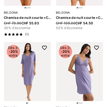
BELDONA
BELDONA
Chemise de nuit courte «Cosima»
Chemise de nuit courte «Cayla»
Price reduced from
CHF 79.90
CHF 55.93
Price reduced from
CHF 109.00
CHF 54.50
30% d’économie
50% d’économie
(1)
Dès 3:
Dès 3:
-20%
-20%
extra
extra