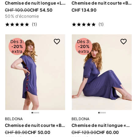
Chemise de nuit longue «Luxe»
Chemise de nuit courte «Balance»
Price reduced from
CHF 109.00
CHF 54.50
CHF 134.90
50% d’économie
(1)
(1)
Dès 3:
Dès 3:
-20%
-20%
extra
extra
BELDONA
BELDONA
Chemise de nuit courte «Bellissa»
Chemise de nuit longue «Bellissa»
Price reduced from
CHF 89.90
CHF 50.00
Price reduced from
CHF 129.00
CHF 60.00