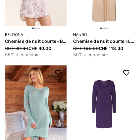
BELDONA
HANRO
Chemise de nuit courte «Beline»
Chemise de nuit courte «Lilith»
Price reduced from
CHF 89.90
CHF 40.00
Price reduced from
CHF 169.00
CHF 118.30
56% d’économie
30% d’économie