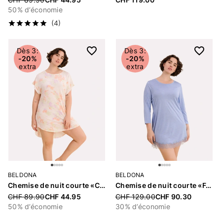
50% d’économie
(4)
Dès 3:
Dès 3:
-20%
-20%
extra
extra
BELDONA
BELDONA
Chemise de nuit courte «Catja»
Chemise de nuit courte «Feline»
Price reduced from
CHF 89.90
CHF 44.95
Price reduced from
CHF 129.00
CHF 90.30
50% d’économie
30% d’économie