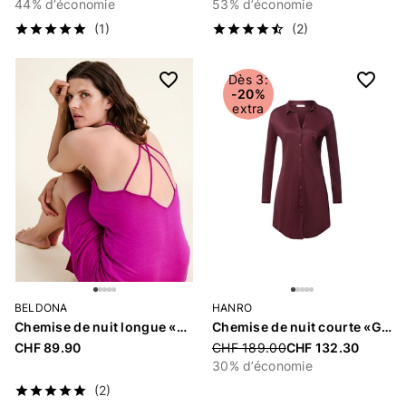
44% d’économie
53% d’économie
(1)
(2)
Dès 3:
-20%
extra
BELDONA
HANRO
Chemise de nuit longue «Bellissa»
Chemise de nuit courte «Grand Central»
CHF 89.90
Price reduced from
CHF 189.00
CHF 132.30
30% d’économie
(2)