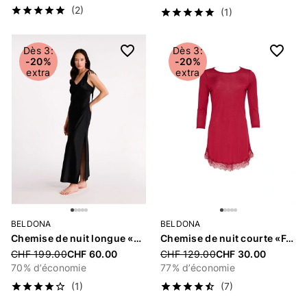
(2)
(1)
Dès 3:
Dès 3:
-20%
-20%
extra
extra
BELDONA
BELDONA
Chemise de nuit longue «Vela»
Chemise de nuit courte «Feline»
Price reduced from
CHF 199.00
CHF 60.00
Price reduced from
CHF 129.00
CHF 30.00
70% d’économie
77% d’économie
(1)
(7)