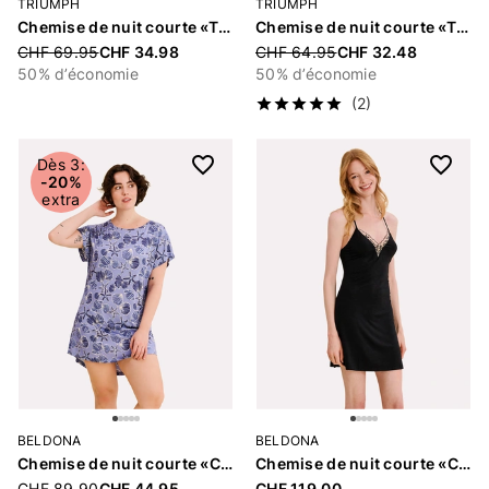
TRIUMPH
TRIUMPH
Chemise de nuit courte «Timeless Sensuality»
Chemise de nuit courte «Timeless Sensuality»
Price reduced from
CHF 69.95
CHF 34.98
Price reduced from
CHF 64.95
CHF 32.48
50% d’économie
50% d’économie
(2)
Dès 3:
-20%
extra
BELDONA
BELDONA
Chemise de nuit courte «Carol»
Chemise de nuit courte «Camila»
Price reduced from
CHF 89.90
CHF 44.95
CHF 119.00