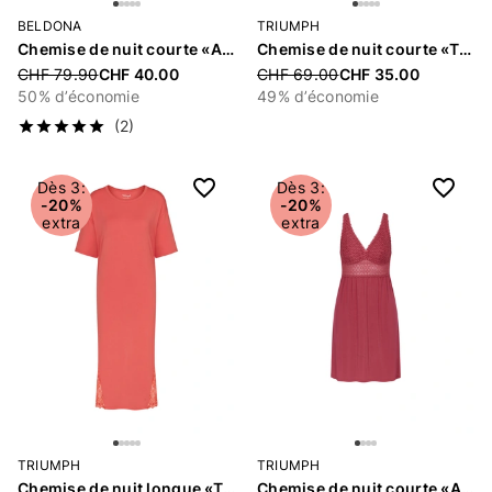
BELDONA
TRIUMPH
Chemise de nuit courte «Angelina»
Chemise de nuit courte «Timeless Sensuality»
Price reduced from
CHF 79.90
CHF 40.00
Price reduced from
CHF 69.00
CHF 35.00
50% d’économie
49% d’économie
(2)
Dès 3:
Dès 3:
-20%
-20%
extra
extra
TRIUMPH
TRIUMPH
Chemise de nuit longue «Timeless Sensuality»
Chemise de nuit courte «Aura Spotlight»