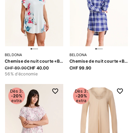
BELDONA
BELDONA
Chemise de nuit courte «Ballentine»
Chemise de nuit courte «Bernetta»
Price reduced from
CHF 89.90
CHF 40.00
CHF 99.90
56% d’économie
Dès 3:
Dès 3:
-20%
-20%
extra
extra