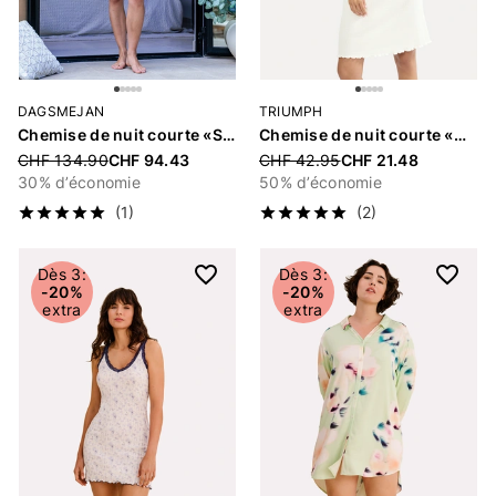
DAGSMEJAN
TRIUMPH
Chemise de nuit courte «Stay Cool»
Chemise de nuit courte «Mix & Match Pointelle»
Price reduced from
CHF 134.90
CHF 94.43
Price reduced from
CHF 42.95
CHF 21.48
30% d’économie
50% d’économie
(1)
(2)
Dès 3:
Dès 3:
-20%
-20%
extra
extra