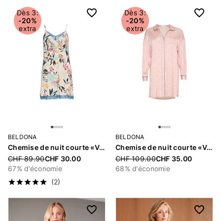
Dès 3:
Dès 3:
-20%
-20%
extra
extra
BELDONA
BELDONA
Chemise de nuit courte «Valerie»
Chemise de nuit courte «Vanda»
Price reduced from
CHF 89.90
CHF 30.00
Price reduced from
CHF 109.00
CHF 35.00
67% d’économie
68% d’économie
(2)