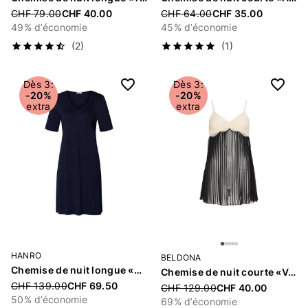
Price reduced from
CHF 79.00
CHF 40.00
Price reduced from
CHF 64.00
CHF 35.00
49% d’économie
45% d’économie
(2)
(1)
Dès 3:
Dès 3:
-20%
-20%
extra
extra
HANRO
BELDONA
Chemise de nuit longue «Cotton Silk»
Chemise de nuit courte «Vahide»
Price reduced from
CHF 139.00
CHF 69.50
Price reduced from
CHF 129.00
CHF 40.00
50% d’économie
69% d’économie