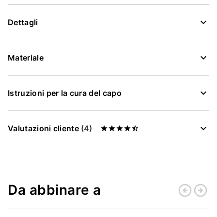
Dettagli
Materiale
Istruzioni per la cura del capo
Valutazioni cliente
(4)
Da abbinare a
arrow_circle_left
arrow_circle_right
Indietro
Conti