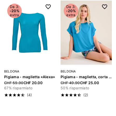
Da 3:
Da 3:
-20%
-20%
extra
extra
BELDONA
BELDONA
Pigiama - maglietta «Alexa»
Pigiama - maglietta, corta «Alexa»
Price reduced from
Price reduced from
CHF 59.90
CHF 20.00
CHF 49.90
CHF 25.00
67% risparmiato
50% risparmiato
(4)
(2)