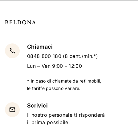
Chiamaci
local_phone
0848 800 180
(8 cent./min.*)
Lun – Ven 9:00 – 12:00
* In caso di chiamate da reti mobili,
le tariffe possono variare.
Scrivici
email
Il nostro personale ti risponderà
il prima possibile.