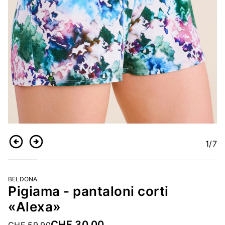
1
/7
Indietro
Continua
BELDONA
Pigiama - pantaloni corti
«Alexa»
CHF 30.00
Price reduced from