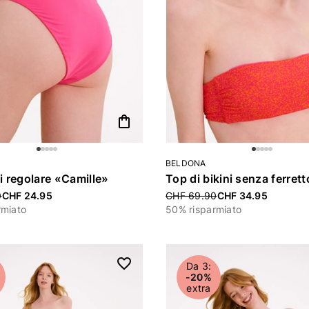
ategoria: Loungewear e biancheria da notte
shopping_bag
: Beldona
BELDONA
ni regolare «Camille»
uced from
0
CHF 24.95
Price reduced from
CHF 69.90
CHF 34.95
rmiato
50% risparmiato
Da 3:
-20%
extra