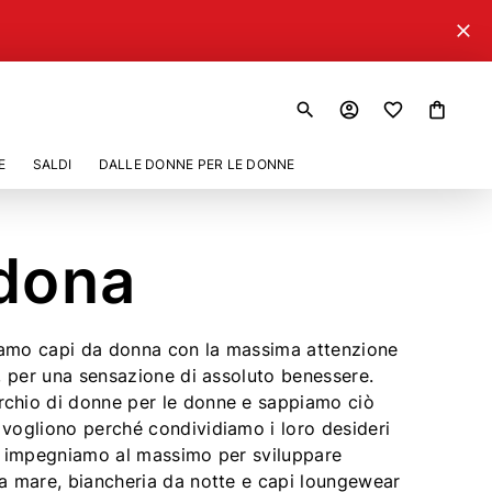
close
search
account_circle
shopping_bag
E
SALDI
DALLE DONNE PER LE DONNE
dona
amo capi da donna con la massima attenzione
i, per una sensazione di assoluto benessere.
chio di donne per le donne e sappiamo ciò
 vogliono perché condividiamo i loro desideri
Ci impegniamo al massimo per sviluppare
da mare, biancheria da notte e capi loungewear