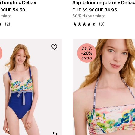
i lunghi «Celia»
Slip bikini regolare «Celia
uced from
00
CHF 54.50
Price reduced from
CHF 69.90
CHF 34.95
rmiato
50% risparmiato
(2)
(3)
Da 3:
-20%
extra
shopping_bag