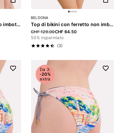
BELDONA
Top di bikini senza ferretto imbottito «Celia»
Top di bikini con ferretto non imbottito «Celia»
Price reduced from
CHF 129.00
CHF 64.50
50% risparmiato
(3)
Da 3:
-20%
extra