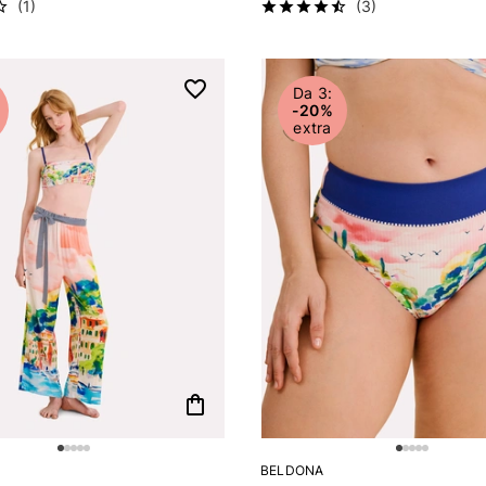
(1)
(3)
Da 3:
-20%
extra
shopping_bag
BELDONA