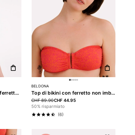
shopping_bag
shopping_bag
BELDONA
Costume da bagno senza ferretto imbottito «Camille»
Top di bikini con ferretto non imbottito «Camille»
Price reduced from
CHF 89.90
CHF 44.95
50% risparmiato
(6)