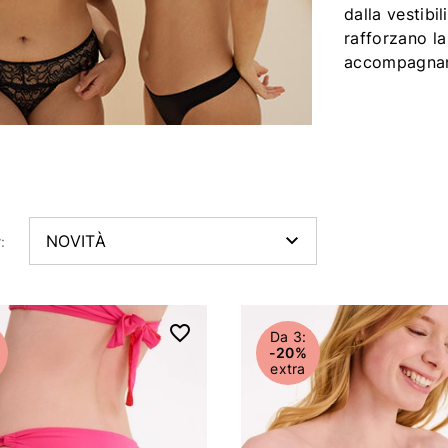
dalla vestibi
rafforzano la
accompagnano.
:
Da 3:
-20%
extra