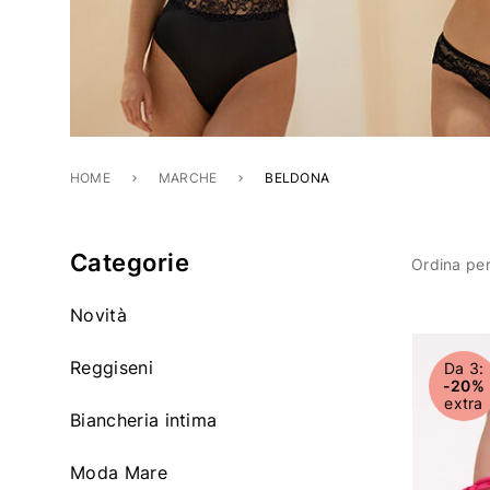
HOME
MARCHE
BELDONA
Categorie
Ordina per
Novità
Affinare con Categoria: Novità
Articoli
Reggiseni
Da 3:
-20%
Affinare con Categoria: Reggiseni
extra
Biancheria intima
Affinare con Categoria: Biancheria intima
Moda Mare
Affinare con Categoria: Moda Mare