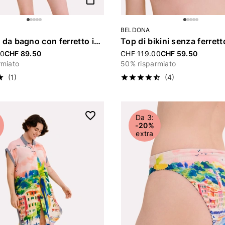
BELDONA
Costume da bagno con ferretto imbottito «Celia»
uced from
00
CHF 89.50
Price reduced from
CHF 119.00
CHF 59.50
rmiato
50% risparmiato
(1)
(4)
Da 3:
-20%
extra