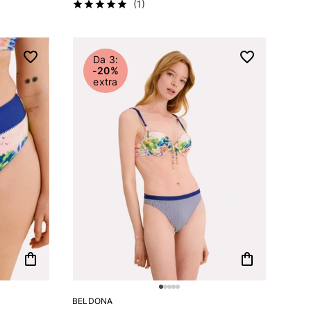
(1)
Da 3:
-20%
extra
shopping_bag
shopping_bag
BELDONA