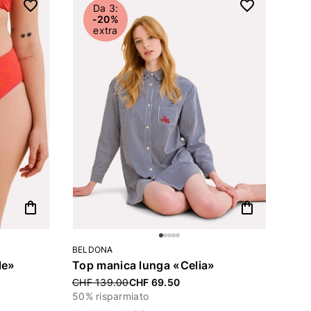
Da 3:
-20%
extra
shopping_bag
shopping_bag
BELDONA
le»
Top manica lunga «Celia»
Price reduced from
CHF 139.00
CHF 69.50
50% risparmiato