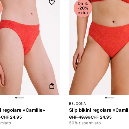
Da 3:
-20%
extra
shopping_bag
BELDONA
ni regolare «Camille»
Slip bikini regolare «Camil
uced from
0
CHF 24.95
Price reduced from
CHF 49.90
CHF 24.95
rmiato
50% risparmiato