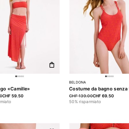
shopping_bag
BELDONA
ngo «Camille»
uced from
0
CHF 59.50
Price reduced from
CHF 139.00
CHF 69.50
rmiato
50% risparmiato