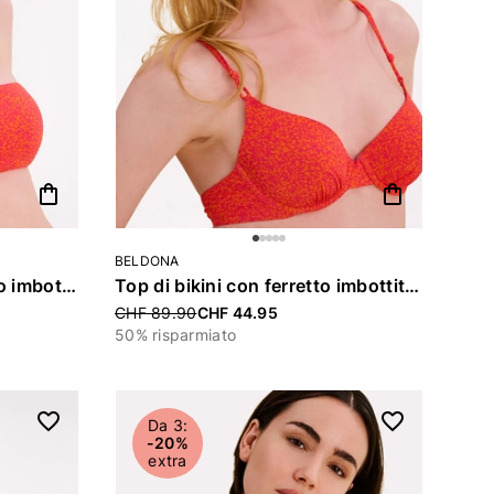
shopping_bag
shopping_bag
BELDONA
Top di bikini senza ferretto imbottito «Camille»
Top di bikini con ferretto imbottito «Camille»
Price reduced from
CHF 89.90
CHF 44.95
50% risparmiato
Da 3:
-20%
extra