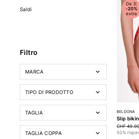
Affinare con Categoria: Watercult
Da 3:
-20%
Saldi
extra
Affinare con Categoria: Saldi
Affinare con Categoria: null
Filtro
MARCA
TIPO DI PRODOTTO
BELDONA
TAGLIA
Slip biki
Price red
CHF 49.9
50% rispa
TAGLIA COPPA