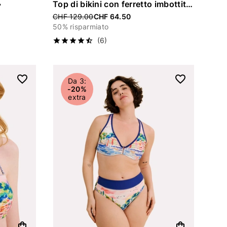
»
Top di bikini con ferretto imbottito «Celia»
Price reduced from
CHF 129.00
CHF 64.50
50% risparmiato
(6)
Da 3:
-20%
extra
shopping_bag
shopping_bag