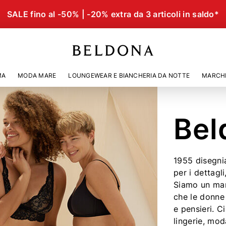
SALE fino al -50% | -20% extra da 3 articoli in saldo*
MA
MODA MARE
LOUNGEWEAR E BIANCHERIA DA NOTTE
MARCH
Bel
1955 disegni
per i dettagl
Siamo un mar
che le donne
e pensieri. 
lingerie, mo