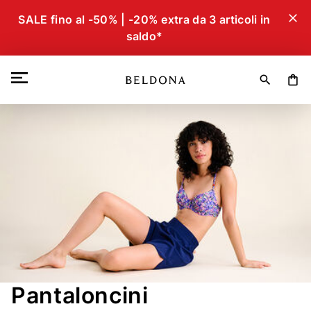
close
SALE fino al -50% | -20% extra da 3 articoli in
saldo*
search
shopping_bag
Pantaloncini