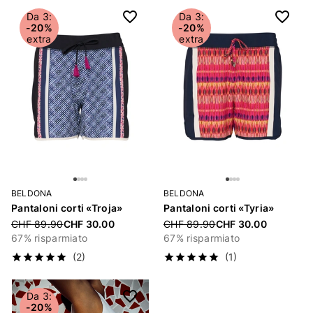
Da 3:
Da 3:
-20%
-20%
extra
extra
BELDONA
BELDONA
Pantaloni corti «Troja»
Pantaloni corti «Tyria»
Price reduced from
CHF 89.90
CHF 30.00
Price reduced from
CHF 89.90
CHF 30.00
67% risparmiato
67% risparmiato
(2)
(1)
Da 3:
-20%