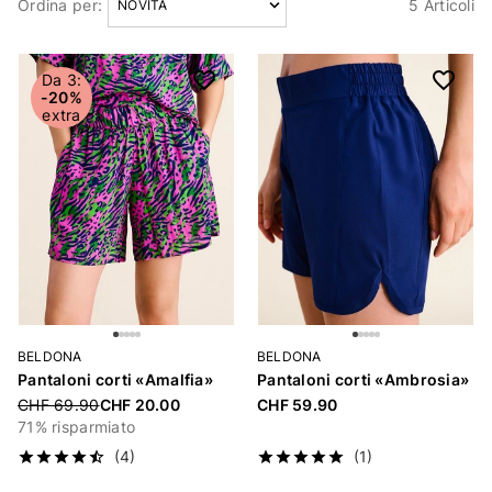
Ordina per:
5 Articoli
Articoli
Da 3:
-20%
extra
BELDONA
BELDONA
Pantaloni corti «Amalfia»
Pantaloni corti «Ambrosia»
Price reduced from
CHF 69.90
CHF 20.00
CHF 59.90
71% risparmiato
(4)
(1)