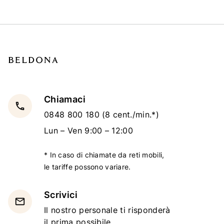
Chiamaci
local_phone
0848 800 180
(8 cent./min.*)
Lun – Ven 9:00 – 12:00
* In caso di chiamate da reti mobili,
le tariffe possono variare.
Scrivici
email
Il nostro personale ti risponderà
il prima possibile.