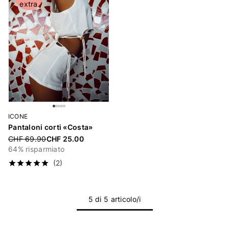
extra
ICONE
Pantaloni corti «Costa»
Price reduced from
CHF 69.90
CHF 25.00
64% risparmiato
(2)
5 di 5 articolo/i