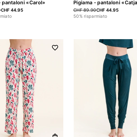
- pantaloni «Carol»
Pigiama - pantaloni «Catj
uced from
0
CHF 44.95
Price reduced from
CHF 89.90
CHF 44.95
rmiato
50% risparmiato
shopping_bag