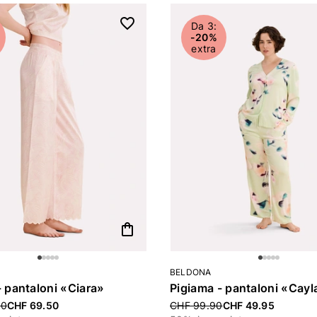
Da 3:
-20%
extra
shopping_bag
BELDONA
- pantaloni «Ciara»
Pigiama - pantaloni «Cayl
uced from
00
CHF 69.50
Price reduced from
CHF 99.90
CHF 49.95