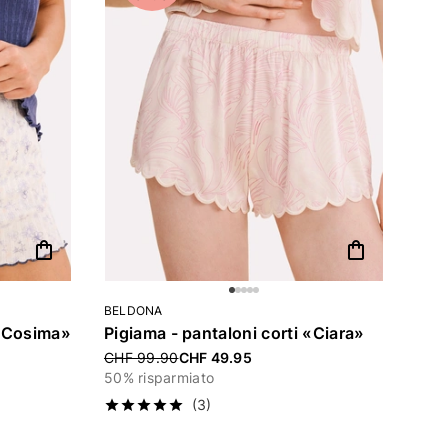
shopping_bag
shopping_bag
BELDONA
 «Cosima»
Pigiama - pantaloni corti «Ciara»
Price reduced from
CHF 99.90
CHF 49.95
50% risparmiato
(3)