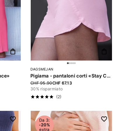
shopping_bag
shopping_bag
DAGSMEJAN
nce»
Pigiama - pantaloni corti «Stay Cool»
Price reduced from
CHF 95.90
CHF 67.13
30% risparmiato
(2)
Da 3:
-20%
extra