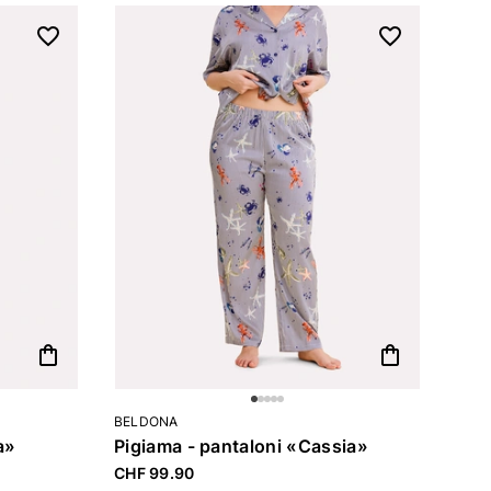
shopping_bag
shopping_bag
BELDONA
a»
Pigiama - pantaloni «Cassia»
CHF 99.90