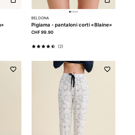
BELDONA
a»
Pigiama - pantaloni corti «Blaine»
CHF 99.90
(2)