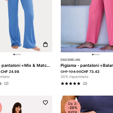
Categoria: Loungewear e biancheria da notte
shopping_bag
ria: Pantaloni
DAGSMEJAN
Pigiama - pantaloni «Mix & Match Pointelle»
Pigiama - pantaloni «Bala
uced from
5
CHF 24.98
Price reduced from
CHF 104.90
CHF 73.43
rmiato
30% risparmiato
(2)
(2)
Da 3:
-20%
extra