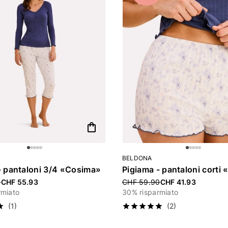
shopping_bag
BELDONA
- pantaloni 3/4 «Cosima»
Pigiama - pantaloni corti
uced from
0
CHF 55.93
Price reduced from
CHF 59.90
CHF 41.93
rmiato
30% risparmiato
(1)
(2)