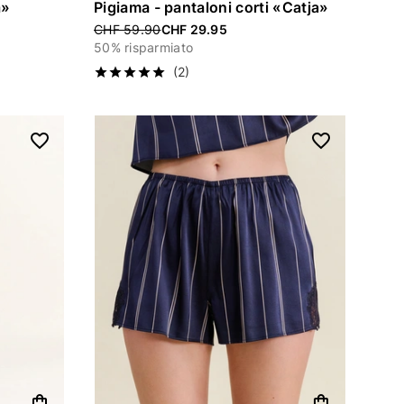
a»
Pigiama - pantaloni corti «Catja»
Price reduced from
CHF 59.90
CHF 29.95
50% risparmiato
(2)
shopping_bag
shopping_bag