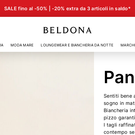
SALE fino al -50% | -20% extra da 3 articoli in saldo*
MA
MODA MARE
LOUNGEWEAR E BIANCHERIA DA NOTTE
MARCH
Pan
Sentiti bene 
sogno in mate
Biancheria in
pizzo garanti
I tagli raffi
contempo sens