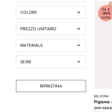
Da 3:
COLORE
-20%
extra
PREZZO UNITARIO
MATERIALE
SERIE
RIPRISTINA
BELDONA
Pigiama 
Price red
CHF 139.