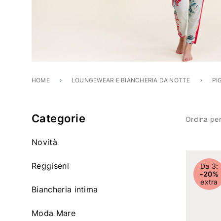
HOME
LOUNGEWEAR E BIANCHERIA DA NOTTE
PI
Categorie
Ordina per
Novità
Affinare con Categoria: Novità
Articoli
Reggiseni
Da 3:
-20%
Affinare con Categoria: Reggiseni
extra
Biancheria intima
Affinare con Categoria: Biancheria intima
Moda Mare
Affinare con Categoria: Moda Mare