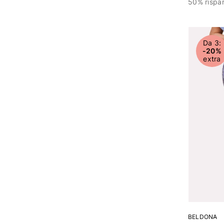
50% rispa
Da 3:
-20%
extra
BELDONA