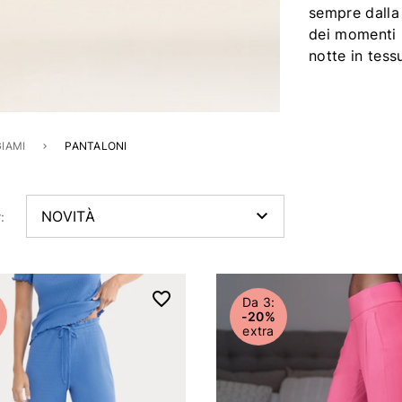
sempre dalla 
dei momenti 
notte in tessu
GIAMI
PANTALONI
:
Da 3:
-20%
extra