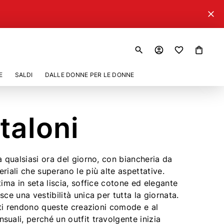
close
search
account_circle
shopping_bag
E
SALDI
DALLE DONNE PER LE DONNE
taloni
a qualsiasi ora del giorno, con biancheria da
riali che superano le più alte aspettative.
tima in seta liscia, soffice cotone ed elegante
sce una vestibilità unica per tutta la giornata.
nati rendono queste creazioni comode e al
uali, perché un outfit travolgente inizia