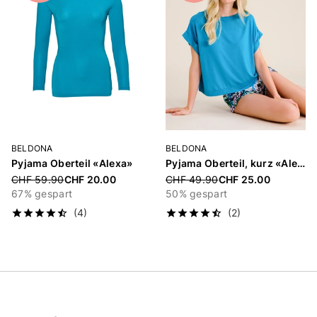
BELDONA
BELDONA
Pyjama Oberteil «Alexa»
Pyjama Oberteil, kurz «Alexa»
Price reduced from
CHF 59.90
CHF 20.00
Price reduced from
CHF 49.90
CHF 25.00
67% gespart
50% gespart
(4)
(2)