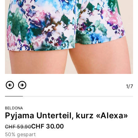
1
/7
Zurück
Weiter
BELDONA
Pyjama Unterteil, kurz «Alexa»
CHF 30.00
Price reduced from
CHF 59.90
50% gespart