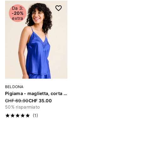
Da 3:
-20%
extra
BELDONA
Pigiama - maglietta, corta «Andia»
Price reduced from
CHF 69.90
CHF 35.00
50% risparmiato
(1)