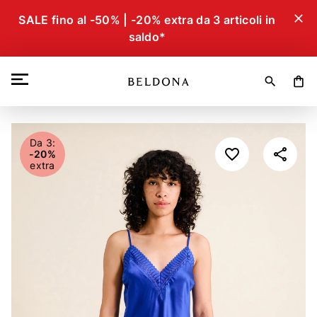
close
SALE fino al -50% | -20% extra da 3 articoli in
saldo*
search
shopping_bag
Da 3:
-20%
extra