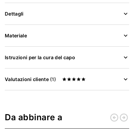
Dettagli
Materiale
Istruzioni per la cura del capo
Valutazioni cliente
(1)
Da abbinare a
arrow_circle_left
arrow_circle_right
Indietro
Conti