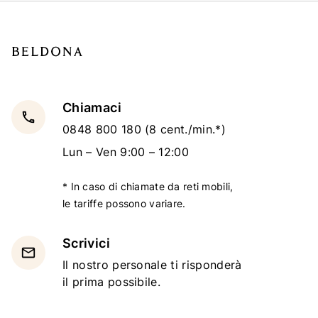
Chiamaci
local_phone
0848 800 180
(8 cent./min.*)
Lun – Ven 9:00 – 12:00
* In caso di chiamate da reti mobili,
le tariffe possono variare.
Scrivici
email
Il nostro personale ti risponderà
il prima possibile.