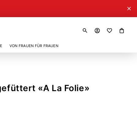
close
search
account_circle
shopping_bag
E
VON FRAUEN FÜR FRAUEN
gefüttert «A La Folie»
4