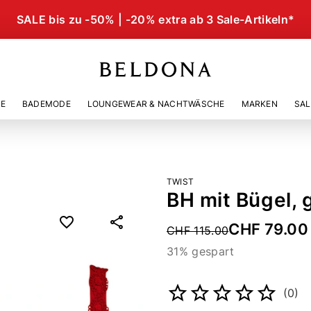
SALE bis zu -50% | -20% extra ab 3 Sale-Artikeln*
IE
BADEMODE
LOUNGEWEAR & NACHTWÄSCHE
MARKEN
SAL
TWIST
BH mit Bügel, 
CHF 79.00
Price reduced from
CHF 115.00
31% gespart
Artikelnummer
513363199
(0)