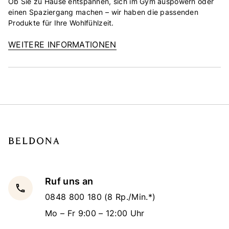
Ob Sie zu Hause entspannen, sich im Gym auspowern oder
einen Spaziergang machen – wir haben die passenden
Produkte für Ihre Wohlfühlzeit.
WEITERE INFORMATIONEN
Ruf uns an
local_phone
0848 800 180
(8 Rp./Min.*)
Mo – Fr 9:00 – 12:00 Uhr