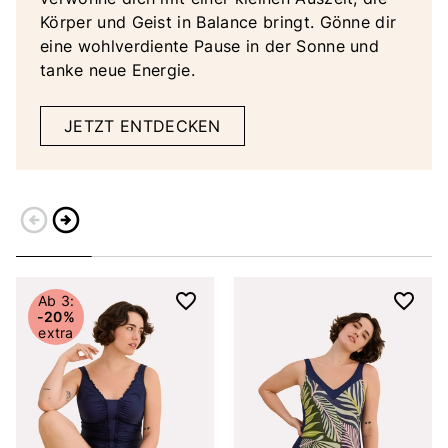
Körper und Geist in Balance bringt. Gönne dir
eine wohlverdiente Pause in der Sonne und
tanke neue Energie.
JETZT ENTDECKEN
arrow_circle_left
arrow_circle_right
Zurück
Weiter
Ab 3:
-20%
extra