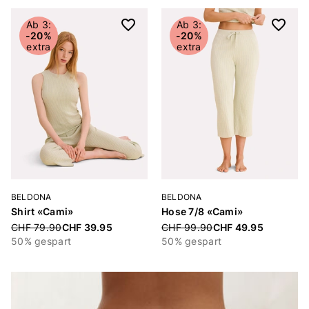
Ab 3:
Ab 3:
-20%
-20%
extra
extra
BELDONA
BELDONA
Shirt «Cami»
Hose 7/8 «Cami»
Price reduced from
CHF 79.90
CHF 39.95
Price reduced from
CHF 99.90
CHF 49.95
50% gespart
50% gespart