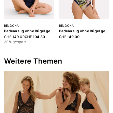
BELDONA
BELDONA
Badeanzug ohne Bügel gefüttert «Basic Swimsuit Cybill»
Badeanzug ohne Bügel gefüttert «Basic Swimsuit Courtney»
Price reduced from
CHF 149.00
CHF 104.30
CHF 149.00
30% gespart
Weitere Themen