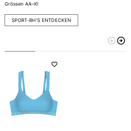
Grössen AA–K!
SPORT-BH'S ENTDECKEN
arrow_circle_left
arrow_circle_right
Zurück
Weiter