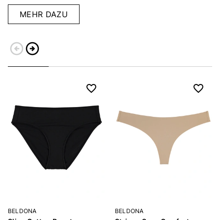
MEHR DAZU
arrow_circle_left
arrow_circle_right
Zurück
Weiter
BELDONA
BELDONA