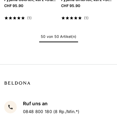
CHF 95.90
CHF 95.90
(1)
(1)
50 von 50 Artikel(n)
Ruf uns an
local_phone
0848 800 180
(8 Rp./Min.*)