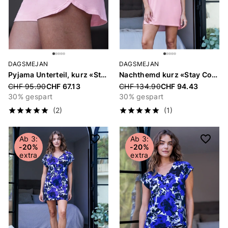
DAGSMEJAN
DAGSMEJAN
Pyjama Unterteil, kurz «Stay Cool»
Nachthemd kurz «Stay Cool»
Price reduced from
CHF 95.90
CHF 67.13
Price reduced from
CHF 134.90
CHF 94.43
30% gespart
30% gespart
(2)
(1)
Ab 3:
Ab 3:
-20%
-20%
extra
extra