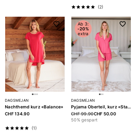
(2)
Ab 3:
-20%
extra
DAGSMEJAN
DAGSMEJAN
Nachthemd kurz «Balance»
Pyjama Oberteil, kurz «Stay Cool»
CHF 134.90
Price reduced from
CHF 99.90
CHF 50.00
50% gespart
(1)