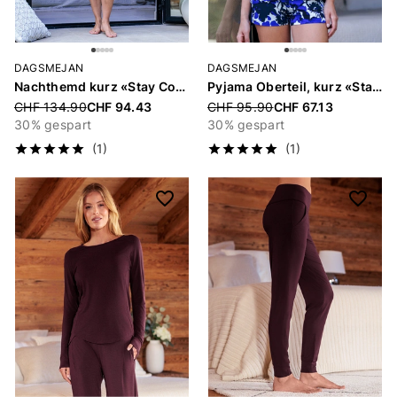
DAGSMEJAN
DAGSMEJAN
Nachthemd kurz «Stay Cool»
Pyjama Oberteil, kurz «Stay Cool»
Price reduced from
CHF 134.90
CHF 94.43
Price reduced from
CHF 95.90
CHF 67.13
30% gespart
30% gespart
(1)
(1)