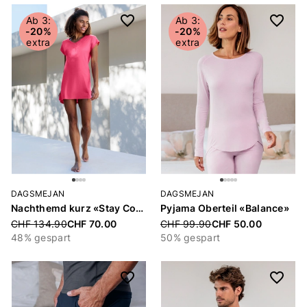
Ab 3:
Ab 3:
-20%
-20%
extra
extra
DAGSMEJAN
DAGSMEJAN
Nachthemd kurz «Stay Cool»
Pyjama Oberteil «Balance»
Price reduced from
CHF 134.90
CHF 70.00
Price reduced from
CHF 99.90
CHF 50.00
48% gespart
50% gespart