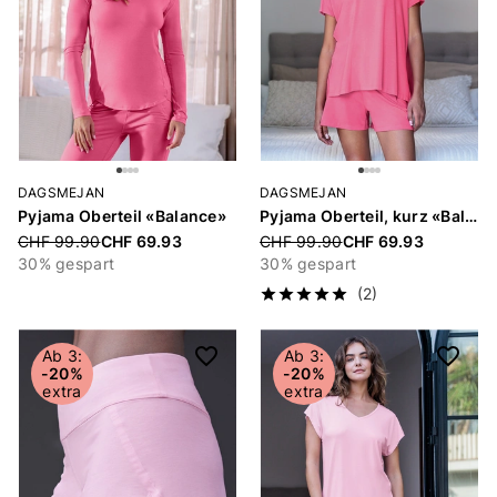
DAGSMEJAN
DAGSMEJAN
Pyjama Oberteil «Balance»
Pyjama Oberteil, kurz «Balance»
Price reduced from
CHF 99.90
CHF 69.93
Price reduced from
CHF 99.90
CHF 69.93
30% gespart
30% gespart
(2)
Ab 3:
Ab 3:
-20%
-20%
extra
extra