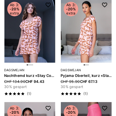
Artikel
Ab 3:
Ab 3:
-20%
-20%
extra
extra
DAGSMEJAN
DAGSMEJAN
Nachthemd kurz «Stay Cool»
Pyjama Oberteil, kurz «Stay Cool»
Price reduced from
CHF 134.90
CHF 94.43
Price reduced from
CHF 95.90
CHF 67.13
30% gespart
30% gespart
(1)
(1)
Ab 3:
Ab 3:
-20%
-20%