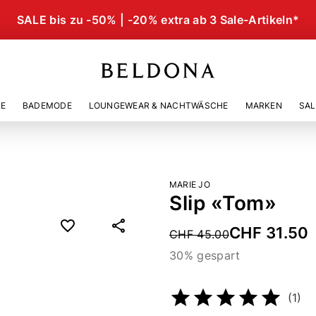
SALE bis zu -50% | -20% extra ab 3 Sale-Artikeln*
IE
BADEMODE
LOUNGEWEAR & NACHTWÄSCHE
MARKEN
SAL
MARIE JO
Slip «Tom»
CHF 31.50
Price reduced from
CHF 45.00
30% gespart
Artikelnummer
534138111
(1)