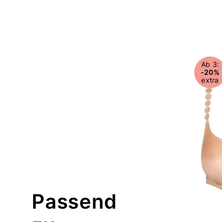
Ab 3:
-20%
extra
Passend