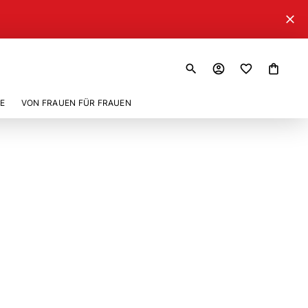
close
search
account_circle
shopping_bag
E
VON FRAUEN FÜR FRAUEN
4