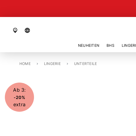
language
NEUHEITEN
BHS
LINGER
HOME
SLIP «TOM»
LINGERIE
UNTERTEILE
Ab 3:
-20%
extra