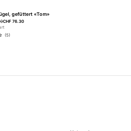
ügel, gefüttert «Tom»
ced from
00
CHF 76.30
rt
(5)