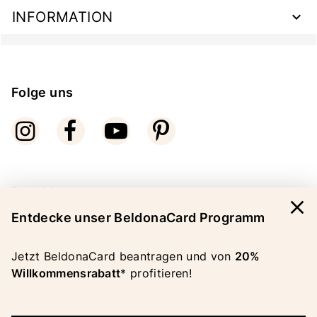
INFORMATION
Folge uns
Bezahlarten
close
Entdecke unser BeldonaCard Programm
Jetzt BeldonaCard beantragen und von
20%
Willkommensrabatt
* profitieren!
COPYRIGHT 2026 BELDONA AG