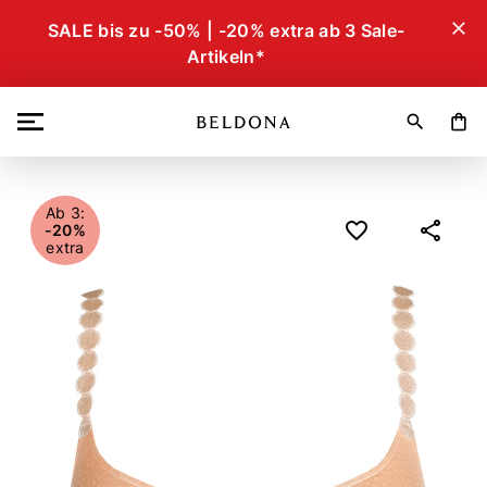
close
SALE bis zu -50% | -20% extra ab 3 Sale-
Artikeln*
search
shopping_bag
Ab 3:
-20%
extra