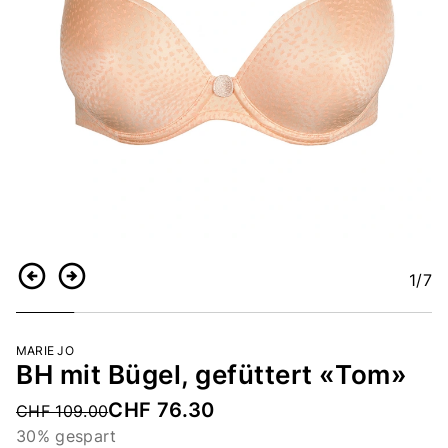
1
/7
Zurück
Weiter
MARIE JO
BH mit Bügel, gefüttert «Tom»
CHF 76.30
Price reduced from
CHF 109.00
30% gespart