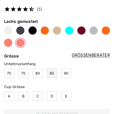
Artikelnummer
5341315578
(5)
Farbe
Lachs gemustert
GRÖSSENBERATER
Grösse
Unterbrustumfang
70
75
80
85
90
Cup-Grösse
A
B
C
D
E