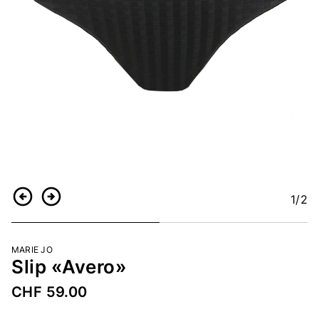
1
/2
Zurück
Weiter
MARIE JO
Slip «Avero»
CHF 59.00
Artikelnummer
5142282746