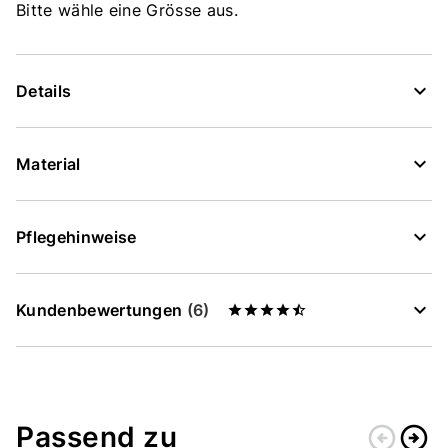
Bitte wähle eine Grösse aus.
Details
Material
Pflegehinweise
Kundenbewertungen
(6)
Passend zu
arrow_circle_left
arrow_circle_right