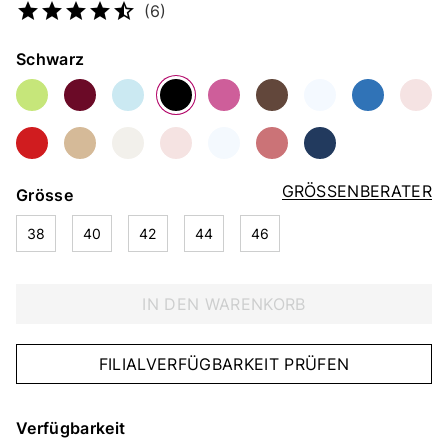
(6)
Farbe
Schwarz
GRÖSSENBERATER
Grösse
38
40
42
44
46
IN DEN WARENKORB
FILIALVERFÜGBARKEIT PRÜFEN
Verfügbarkeit