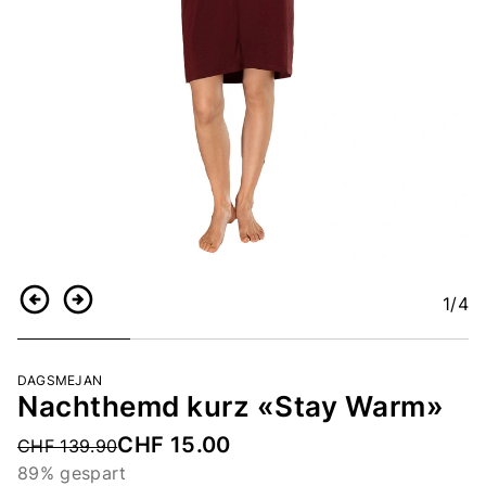
1
/4
Zurück
Weiter
DAGSMEJAN
Nachthemd kurz «Stay Warm»
CHF 15.00
Price reduced from
CHF 139.90
89% gespart