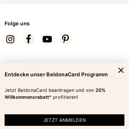
Folge uns
Bezahlarten
close
Entdecke unser BeldonaCard Programm
Jetzt BeldonaCard beantragen und von
20%
Willkommensrabatt
* profitieren!
COPYRIGHT 2026 BELDONA AG
IMPRESSUM
|
AGB
JETZT ANMELDEN
|
DATENSCHUTZ