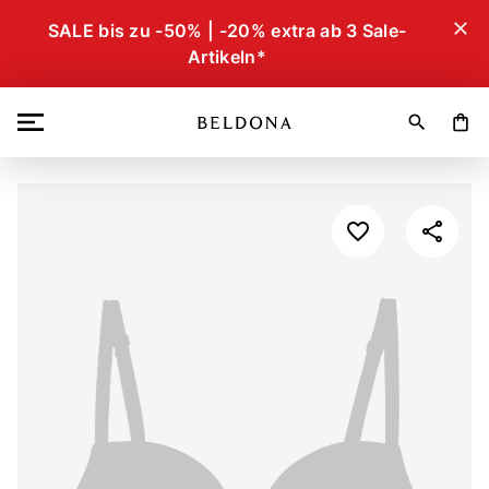
close
SALE bis zu -50% | -20% extra ab 3 Sale-
Artikeln*
search
shopping_bag