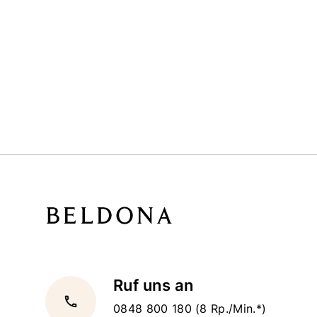
Ruf uns an
local_phone
0848 800 180
(8 Rp./Min.*)