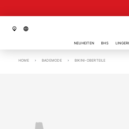
language
NEUHEITEN
BHS
LINGER
HOME
BIKINI TOP MIT BÜGEL UNGEFÜTTERT «MADRAS»
BADEMODE
BIKINI-OBERTEILE