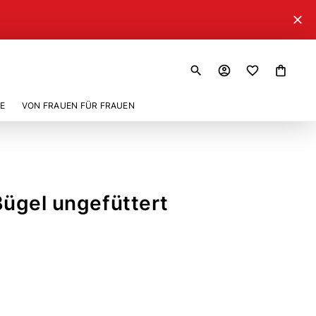
close
search
account_circle
shopping_bag
E
VON FRAUEN FÜR FRAUEN
 Bügel ungefüttert
9