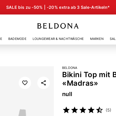
SALE bis zu -50% | -20% extra ab 3 Sale-Artikeln*
IE
BADEMODE
LOUNGEWEAR & NACHTWÄSCHE
MARKEN
SAL
BELDONA
Bikini Top mit
«Madras»
null
Artikelnummer
232744601
(5)