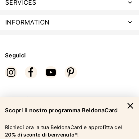
SERVICES
INFORMATION
Seguici
Modalità di pagamento
close
Scopri il nostro programma BeldonaCard
Richiedi ora la tua BeldonaCard e approfitta del
20% di sconto di benvenuto
*!