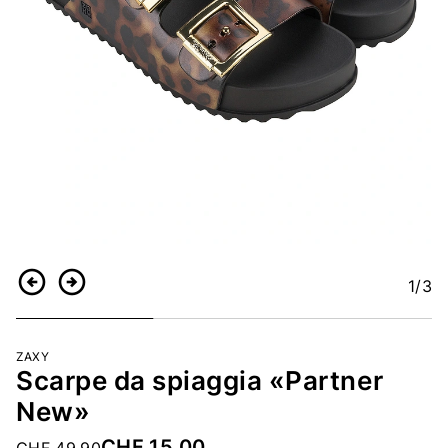
1
/3
Indietro
Continua
ZAXY
Scarpe da spiaggia «Partner
New»
CHF 15.00
Price reduced from