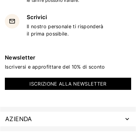
le tariffe possono variare.
Scrivici
email
Il nostro personale ti risponderà
il prima possibile.
Newsletter
Iscriversi e approfittare del 10% di sconto
ISCRIZIONE ALLA NEWSLETTER
AZIENDA