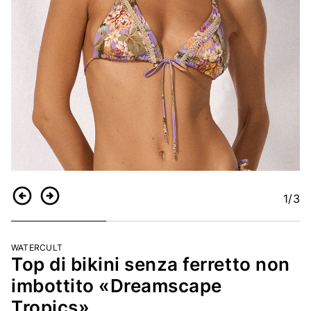
1
/3
Indietro
Continua
WATERCULT
Top di bikini senza ferretto non
imbottito «Dreamscape
Tropics»