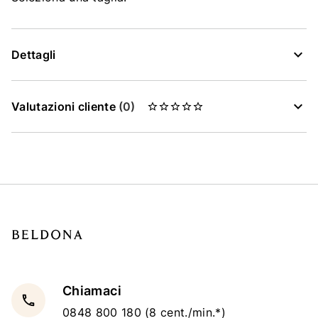
Dettagli
Valutazioni cliente
(0)
Chiamaci
local_phone
0848 800 180
(8 cent./min.*)