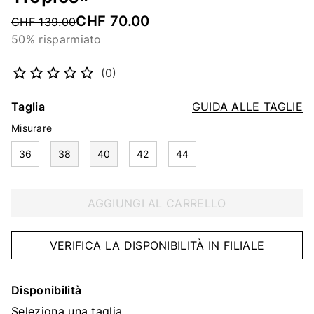
CHF 70.00
Price reduced from
CHF 139.00
50% risparmiato
Codice articolo
2153579011
(0)
Taglia
GUIDA ALLE TAGLIE
Misurare
36
38
40
42
44
AGGIUNGI AL CARRELLO
VERIFICA LA DISPONIBILITÀ IN FILIALE
Disponibilità
Seleziona una taglia.