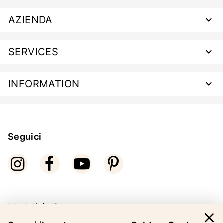
AZIENDA
SERVICES
INFORMATION
Seguici
Modalità di pagamento
close