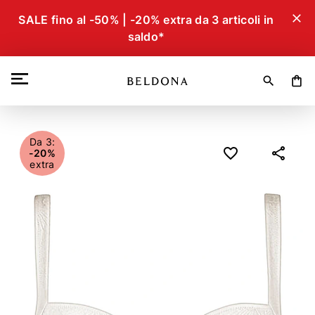
close
SALE fino al -50% | -20% extra da 3 articoli in
saldo*
search
shopping_bag
Da 3:
-20%
extra