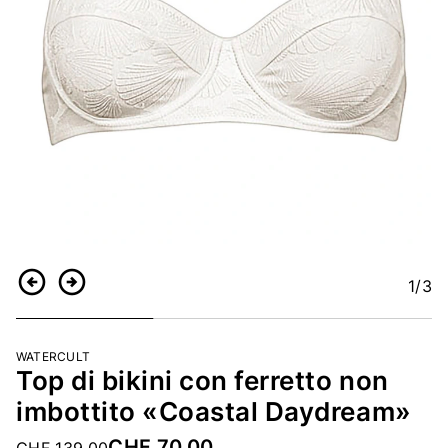
1
/3
Indietro
Continua
WATERCULT
Top di bikini con ferretto non
imbottito «Coastal Daydream»
CHF 70.00
Price reduced from