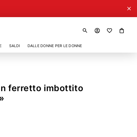
close
search
account_circle
shopping_bag
E
SALDI
DALLE DONNE PER LE DONNE
on ferretto imbottito
»
0
07