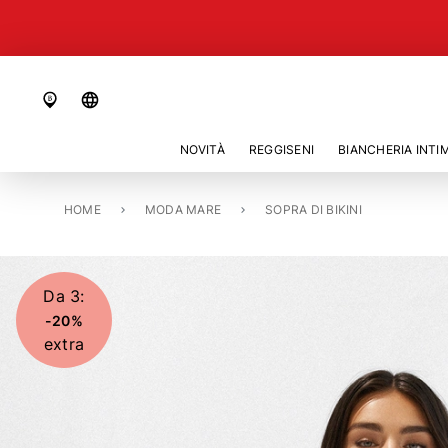
language
NOVITÀ
REGGISENI
BIANCHERIA INTI
HOME
TOP DI BIKINI CON FERRETTO IMBOTTITO «RIVIERA NOTES»
MODA MARE
SOPRA DI BIKINI
Da 3:
-20%
extra