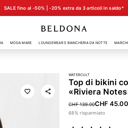
SALE fino al -50% | -20% extra da 3 articoli in saldo*
MA
MODA MARE
LOUNGEWEAR E BIANCHERIA DA NOTTE
MARCH
WATERCULT
Top di bikini c
«Riviera Notes
CHF 45.0
Price reduced from
CHF 139.00
68% risparmiato
Codice articolo
21542999