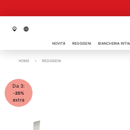
language
NOVITÀ
REGGISENI
BIANCHERIA INTI
HOME
REGGISENO CON FERRETTO IMBOTTITO «KNOKKE»
REGGISENI
Da 3:
-20%
extra