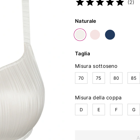
(2)
Colore
Naturale
Taglia
Misura sottoseno
70
75
80
85
Misura della coppa
D
E
F
G
A