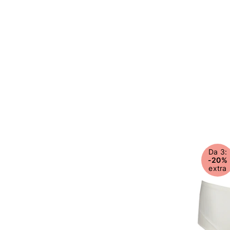
Da 3:
-20%
extra