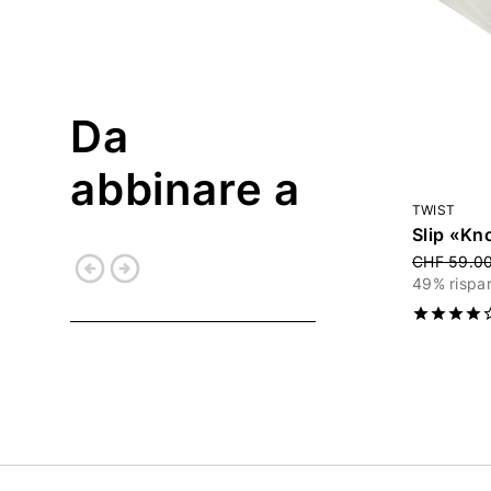
Da
abbinare a
TWIST
Slip «Kn
arrow_circle_left
arrow_circle_right
Price redu
CHF 59.0
49% rispa
Indietro
Continua