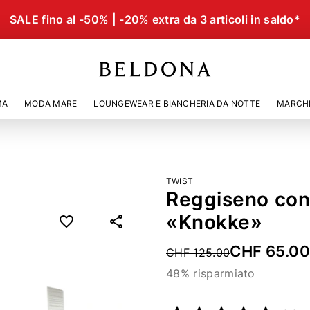
SALE fino al -50% | -20% extra da 3 articoli in saldo*
MA
MODA MARE
LOUNGEWEAR E BIANCHERIA DA NOTTE
MARCH
TWIST
Reggiseno con 
«Knokke»
CHF 65.0
Price reduced from
CHF 125.00
48% risparmiato
Codice articolo
51364500