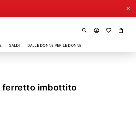
close
search
account_circle
shopping_bag
E
SALDI
DALLE DONNE PER LE DONNE
ferretto imbottito
0
42