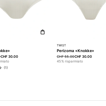
shopping_bag
TWIST
okke»
Perizoma «Knokke»
ced from
Price reduced from
0
CHF 30.00
CHF 55.00
CHF 30.00
rmiato
45% risparmiato
(1)