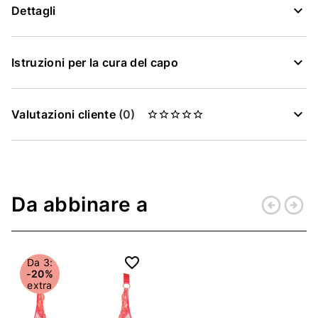
Dettagli
Istruzioni per la cura del capo
Valutazioni cliente
(0)
Da abbinare a
arrow_circle_left
arrow_circle_right
Indietro
Conti
Da 3:
-20%
extra