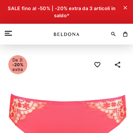
close
SALE fino al -50% | -20% extra da 3 articoli in
saldo*
search
shopping_bag
Da 3:
-20%
extra