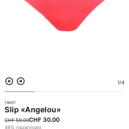
1
/4
Indietro
Continua
TWIST
Slip «Angelou»
CHF 30.00
Price reduced from
CHF 59.00
49% risparmiato