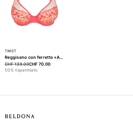
TWIST
Reggiseno con ferretto «Angelou»
Price reduced from
CHF 139.00
CHF 70.00
50% risparmiato