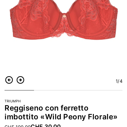
1
/4
Indietro
Continua
TRIUMPH
Reggiseno con ferretto
imbottito «Wild Peony Florale»
CHF 30.00