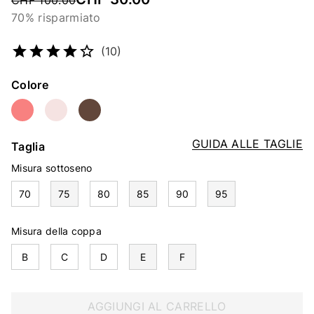
Price reduced from
CHF 100.00
70% risparmiato
Codice articolo
2465464835
(10)
Colore
GUIDA ALLE TAGLIE
Taglia
Misura sottoseno
70
75
80
85
90
95
Misura della coppa
B
C
D
E
F
AGGIUNGI AL CARRELLO