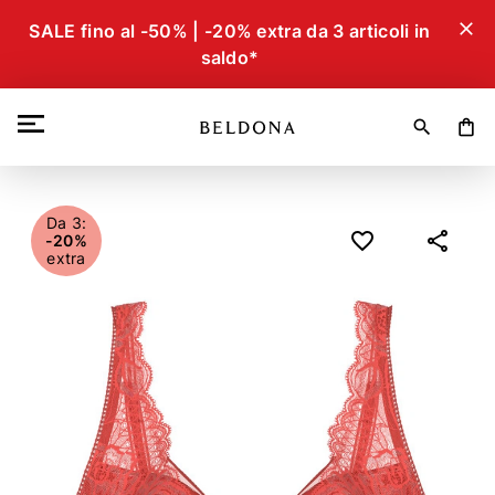
close
SALE fino al -50% | -20% extra da 3 articoli in
saldo*
search
shopping_bag
Da 3:
-20%
extra