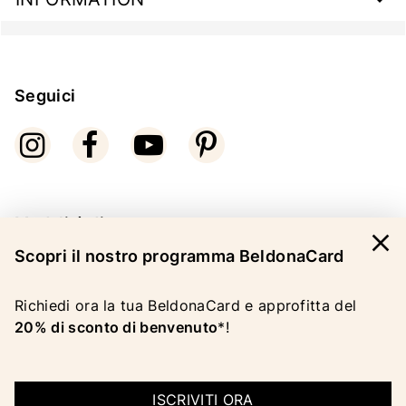
Seguici
Modalità di pagamento
close
Scopri il nostro programma BeldonaCard
Richiedi ora la tua BeldonaCard e approfitta del
20% di sconto di benvenuto
*!
COPYRIGHT 2026 BELDONA AG
INFORMAZIONI LEGALI
ISCRIVITI ORA
|
CG
|
PROTEZIONE DEI DATI