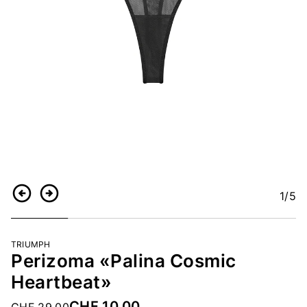
1
/5
Indietro
Continua
TRIUMPH
Perizoma «Palina Cosmic
Heartbeat»
CHF 10.00
Price reduced from