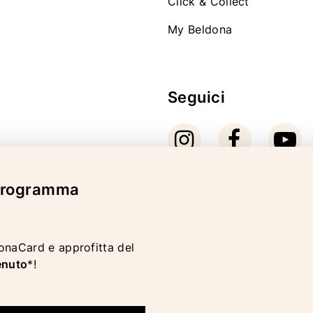
Click & Collect
My Beldona
Seguici
 programma
Modalità di pagam
donaCard e approfitta del
enuto
*!