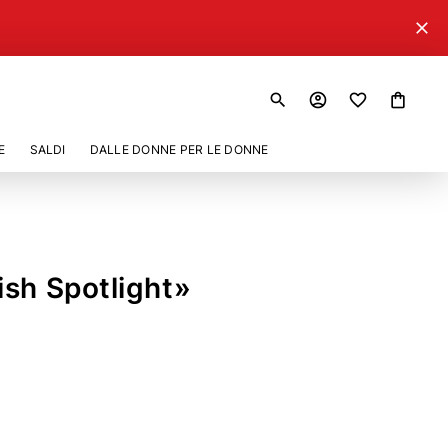
close
search
account_circle
shopping_bag
E
SALDI
DALLE DONNE PER LE DONNE
sh Spotlight»
027