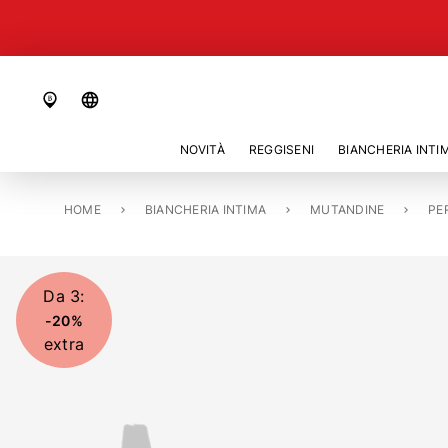
language
NOVITÀ
REGGISENI
BIANCHERIA INTI
HOME
PERIZOMA «LAVISH SPOTLIGHT»
BIANCHERIA INTIMA
MUTANDINE
PE
Da 3:
-20%
extra