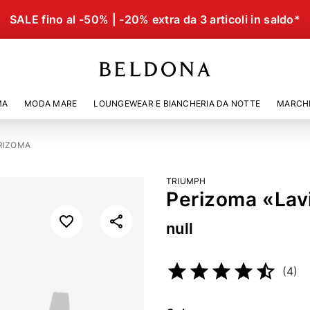
SALE fino al -50% | -20% extra da 3 articoli in saldo*
MA
MODA MARE
LOUNGEWEAR E BIANCHERIA DA NOTTE
MARCH
RIZOMA
TRIUMPH
Perizoma «Lavi
null
Codice articolo
2468545
(4)