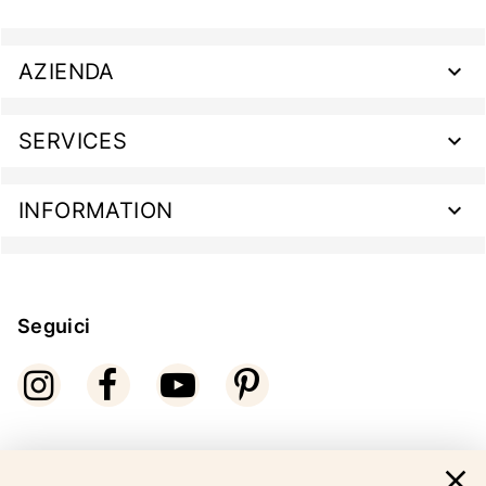
AZIENDA
SERVICES
INFORMATION
Seguici
close
Modalità di pagamento