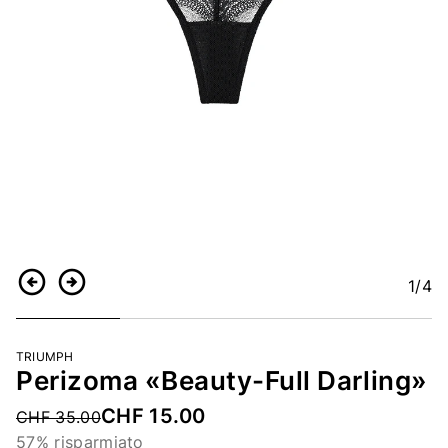
1
/4
Indietro
Continua
TRIUMPH
Perizoma «Beauty-Full Darling»
CHF 15.00
Price reduced from
CHF 35.00
57% risparmiato