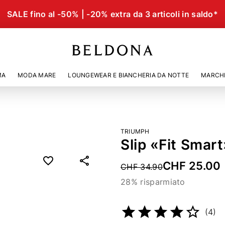
SALE fino al -50% | -20% extra da 3 articoli in saldo*
MA
MODA MARE
LOUNGEWEAR E BIANCHERIA DA NOTTE
MARCH
TRIUMPH
Slip «Fit Smar
CHF 25.00
Price reduced from
CHF 34.90
28% risparmiato
Codice articolo
24592389
(4)