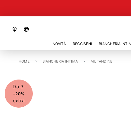
language
NOVITÀ
REGGISENI
BIANCHERIA INTI
HOME
SLIP «FIT SMART»
BIANCHERIA INTIMA
MUTANDINE
Da 3:
-20%
extra