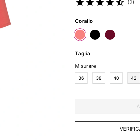
(2)
Colore
Corallo
Taglia
Misurare
36
38
40
42
A
VERIFIC