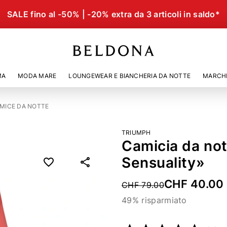
SALE fino al -50% | -20% extra da 3 articoli in saldo*
MA
MODA MARE
LOUNGEWEAR E BIANCHERIA DA NOTTE
MARCH
MICE DA NOTTE
TRIUMPH
Camicia da not
Sensuality»
CHF 40.00
Price reduced from
CHF 79.00
49% risparmiato
Codice articolo
51023713