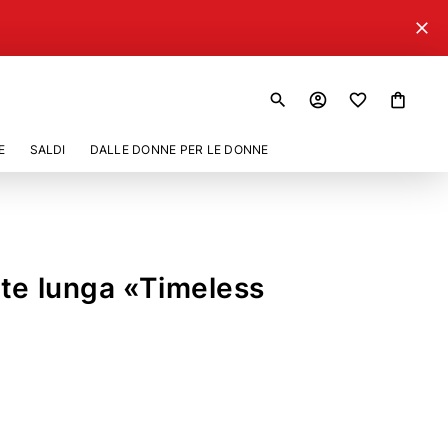
close
search
account_circle
shopping_bag
E
SALDI
DALLE DONNE PER LE DONNE
te lunga «Timeless
22