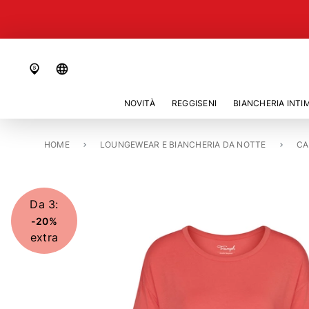
language
NOVITÀ
REGGISENI
BIANCHERIA INTI
HOME
CAMICIA DA NOTTE LUNGA «TIMELESS SENSUALITY»
LOUNGEWEAR E BIANCHERIA DA NOTTE
CA
Da 3:
-20%
extra