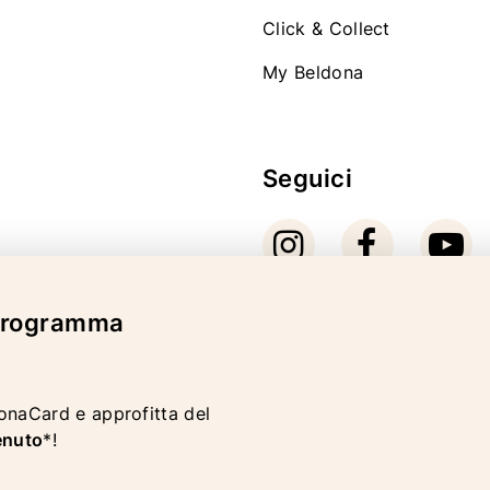
Click & Collect
My Beldona
Seguici
 programma
Modalità di pagam
donaCard e approfitta del
enuto
*!