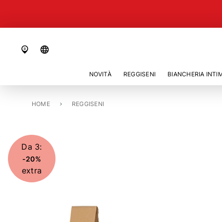
language
NOVITÀ
REGGISENI
BIANCHERIA INTI
HOME
REGGISENO TOP «ZERO FEEL»
REGGISENI
Da 3:
-20%
extra