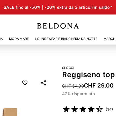
SALE fino al -50% | -20% extra da 3 articoli in saldo*
MA
MODA MARE
LOUNGEWEAR E BIANCHERIA DA NOTTE
MARCH
SLOGGI
Reggiseno top
CHF 29.00
Price reduced from
CHF 54.90
47% risparmiato
Codice articolo
24563553
(14)