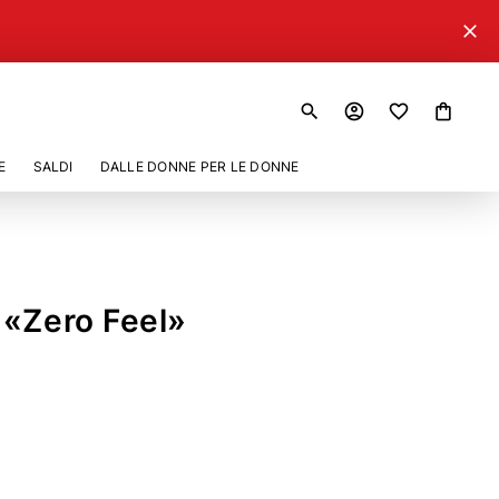
close
search
account_circle
shopping_bag
E
SALDI
DALLE DONNE PER LE DONNE
 «Zero Feel»
31