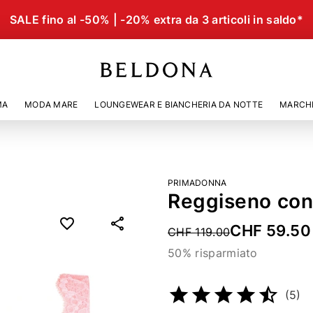
SALE fino al -50% | -20% extra da 3 articoli in saldo*
MA
MODA MARE
LOUNGEWEAR E BIANCHERIA DA NOTTE
MARCH
PRIMADONNA
Reggiseno con
CHF 59.50
Price reduced from
CHF 119.00
50% risparmiato
Codice articolo
5359206
(5)