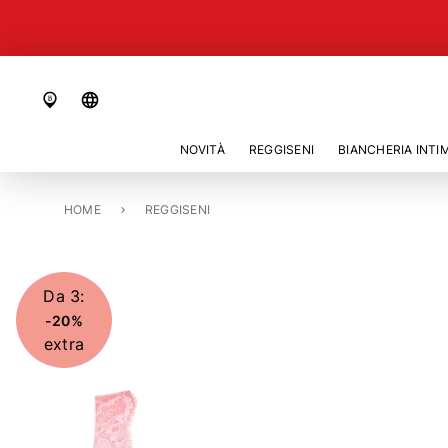
language
NOVITÀ
REGGISENI
BIANCHERIA INTI
HOME
REGGISENO CON FERRETTO «MADISON»
REGGISENI
Da 3:
-20%
extra