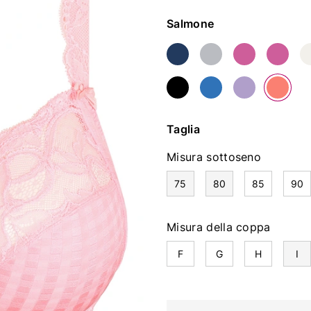
Colore
Salmone
Taglia
Misura sottoseno
75
80
85
90
Misura della coppa
F
G
H
I