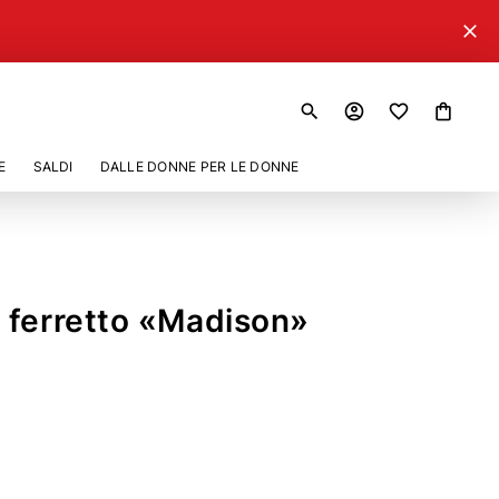
close
search
account_circle
shopping_bag
E
SALDI
DALLE DONNE PER LE DONNE
 ferretto «Madison»
906