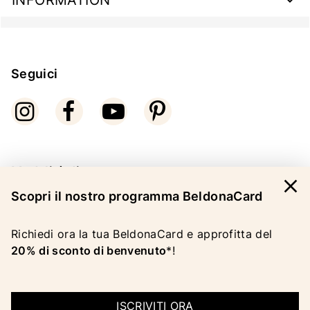
Seguici
Modalità di pagamento
close
Scopri il nostro programma BeldonaCard
Richiedi ora la tua BeldonaCard e approfitta del
20% di sconto di benvenuto
*!
COPYRIGHT 2026 BELDONA AG
INFORMAZIONI LEGALI
|
CG
|
PROTEZIONE DEI DATI
ISCRIVITI ORA