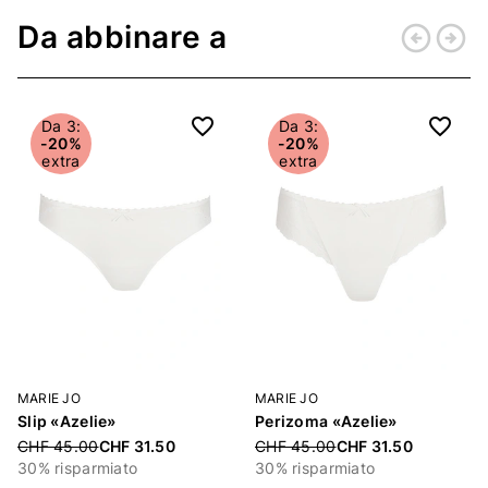
Da abbinare a
arrow_circle_left
arrow_circle_right
Indietro
Conti
Da 3:
Da 3:
-20%
-20%
extra
extra
MARIE JO
MARIE JO
Slip «Azelie»
Perizoma «Azelie»
Price reduced from
Price reduced from
CHF 45.00
CHF 31.50
CHF 45.00
CHF 31.50
30% risparmiato
30% risparmiato