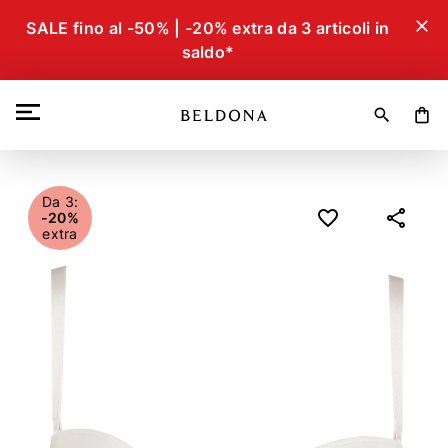
close
SALE fino al -50% | -20% extra da 3 articoli in
saldo*
search
shopping_bag
Da 3:
-20%
extra