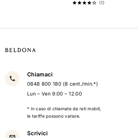
(1)
Chiamaci
local_phone
0848 800 180
(8 cent./min.*)
Lun – Ven 9:00 – 12:00
* In caso di chiamate da reti mobili,
le tariffe possono variare.
Scrivici
email