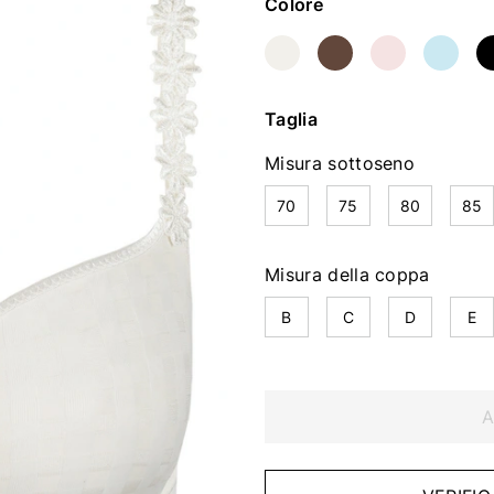
Colore
Taglia
Misura sottoseno
70
75
80
85
Misura della coppa
B
C
D
E
A