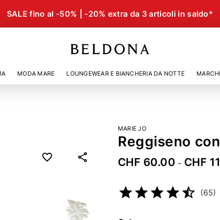
SALE fino al -50% | -20% extra da 3 articoli in saldo*
MA
MODA MARE
LOUNGEWEAR E BIANCHERIA DA NOTTE
MARCH
MARIE JO
Reggiseno con
CHF 60.00
CHF 1
-
Codice articolo
2494628
(65)