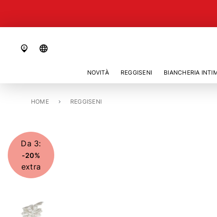
language
NOVITÀ
REGGISENI
BIANCHERIA INTI
HOME
REGGISENO CON FERRETTO «AVERO»
REGGISENI
Da 3:
-20%
extra