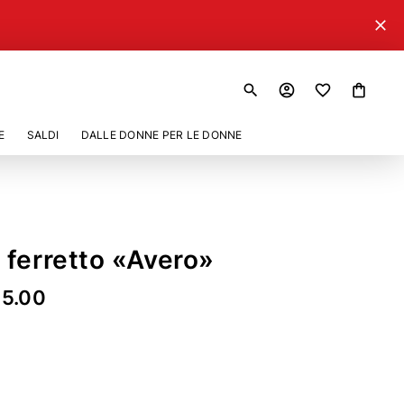
close
search
account_circle
shopping_bag
E
SALDI
DALLE DONNE PER LE DONNE
 ferretto «Avero»
15.00
355