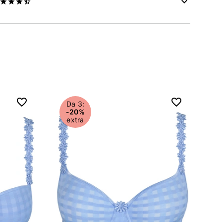
Da 3:
-20%
extra