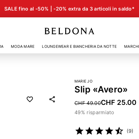
SALE fino al -50% | -20% extra da 3 articoli in saldo*
MA
MODA MARE
LOUNGEWEAR E BIANCHERIA DA NOTTE
MARCH
MARIE JO
Slip «Avero»
CHF 25.00
Price reduced from
CHF 49.00
49% risparmiato
Codice articolo
51403822
(9)