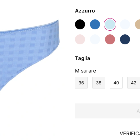
Colore
Azzurro
Taglia
Misurare
36
38
40
42
A
VERIFIC