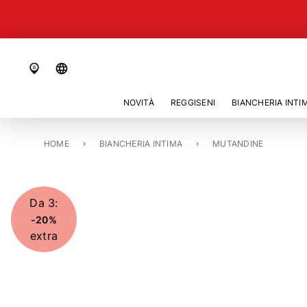
language
NOVITÀ
REGGISENI
BIANCHERIA INTI
HOME
SLIP «AVERO»
BIANCHERIA INTIMA
MUTANDINE
Da 3:
-20%
extra