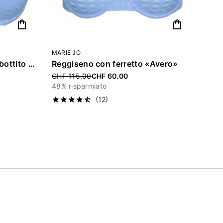
shopping_bag
shopping_bag
MARIE JO
Reggiseno con ferretto imbottito «Avero»
Reggiseno con ferretto «Avero»
Price reduced from
CHF 115.00
CHF 60.00
48% risparmiato
(12)