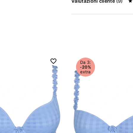
Valutazioni cliente
(9)
Da 3:
-20%
extra