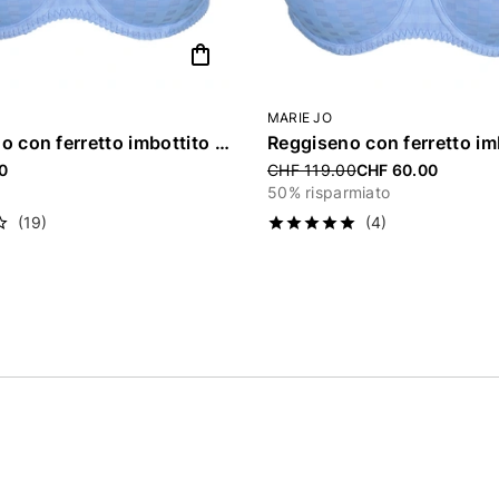
shopping_bag
MARIE JO
Reggiseno con ferretto imbottito «Avero»
Price reduced from
0
CHF 119.00
CHF 60.00
50% risparmiato
(19)
(4)