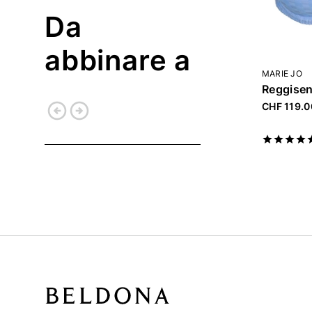
Da
abbinare a
MARIE JO
arrow_circle_left
arrow_circle_right
CHF 119.0
Indietro
Continua