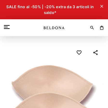
close
SALE fino al -50% | -20% extra da 3 articoli in
saldo*
search
shopping_bag