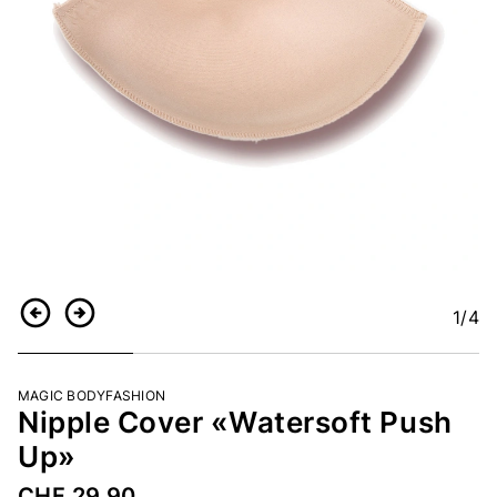
1
/4
Indietro
Continua
MAGIC BODYFASHION
Nipple Cover «Watersoft Push
Up»
CHF 29.90