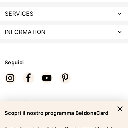
SERVICES
INFORMATION
Seguici
Modalità di pagamento
close
Scopri il nostro programma BeldonaCard