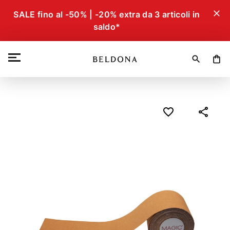
close
SALE fino al -50% | -20% extra da 3 articoli in
saldo*
search
shopping_bag