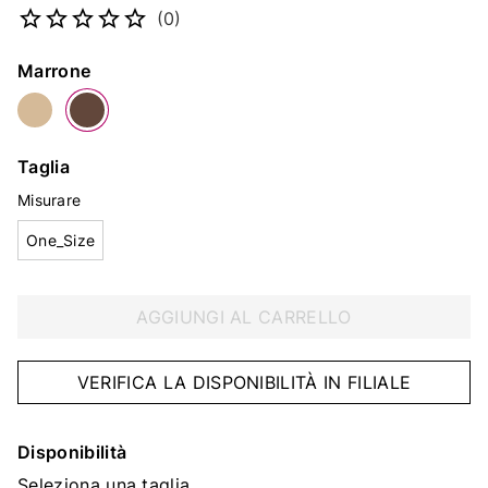
(0)
Colore
Marrone
Taglia
Misurare
One_Size
AGGIUNGI AL CARRELLO
VERIFICA LA DISPONIBILITÀ IN FILIALE
Disponibilità
Seleziona una taglia.