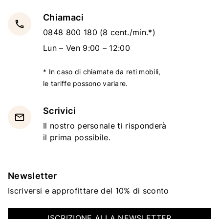
Chiamaci
local_phone
0848 800 180
(8 cent./min.*)
Lun – Ven 9:00 – 12:00
* In caso di chiamate da reti mobili,
le tariffe possono variare.
Scrivici
email
Il nostro personale ti risponderà
il prima possibile.
Newsletter
Iscriversi e approfittare del 10% di sconto
ISCRIZIONE ALLA NEWSLETTER