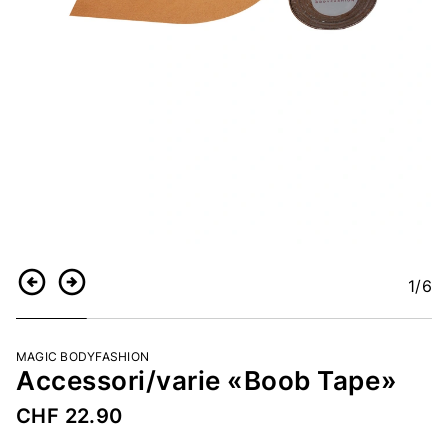
1
/6
Indietro
Continua
MAGIC BODYFASHION
Accessori/varie «Boob Tape»
CHF 22.90
Codice articolo
4427874810