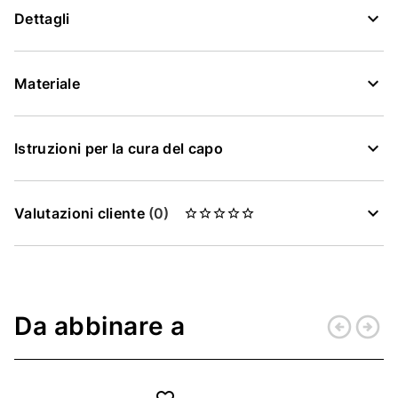
Dettagli
Materiale
Istruzioni per la cura del capo
Valutazioni cliente
(0)
Da abbinare a
arrow_circle_left
arrow_circle_right
Indietro
Conti