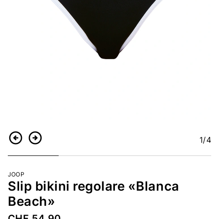
1
/4
Indietro
Continua
JOOP
Slip bikini regolare «Blanca
Beach»
CHF 54.90