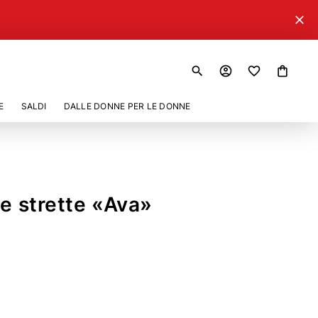
close
search
account_circle
shopping_bag
E
SALDI
DALLE DONNE PER LE DONNE
ne strette «Ava»
11