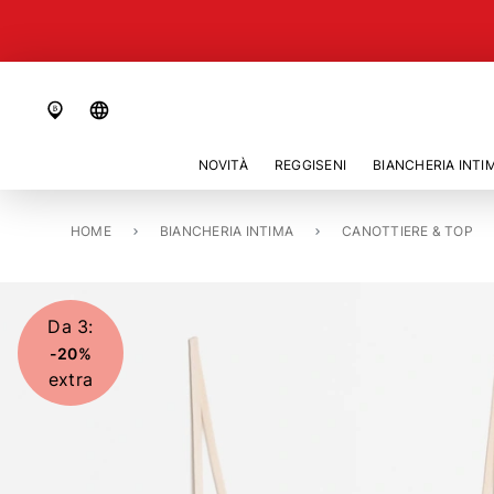
language
NOVITÀ
REGGISENI
BIANCHERIA INTI
HOME
TOP CON SPALLINE STRETTE «AVA»
BIANCHERIA INTIMA
CANOTTIERE & TOP
Da 3:
-20%
extra