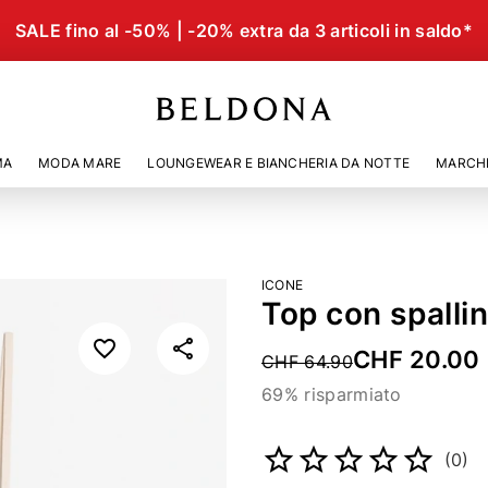
SALE fino al -50% | -20% extra da 3 articoli in saldo*
MA
MODA MARE
LOUNGEWEAR E BIANCHERIA DA NOTTE
MARCH
ICONE
Top con spalli
CHF 20.00
Price reduced from
CHF 64.90
69% risparmiato
Codice articolo
21109806
(0)