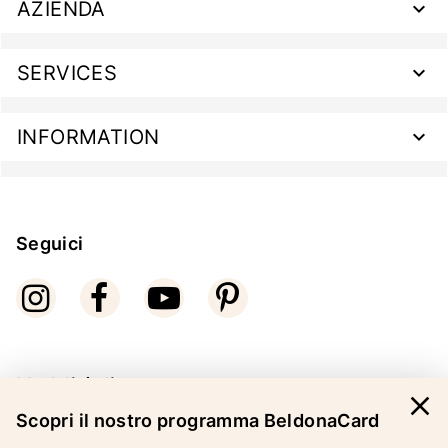
AZIENDA
SERVICES
INFORMATION
Seguici
Modalità di pagamento
close
Scopri il nostro programma BeldonaCard