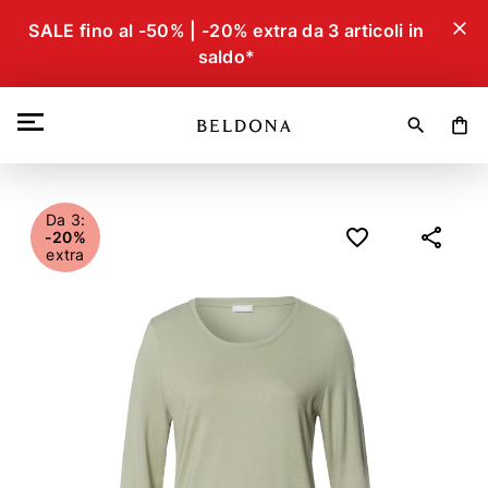
close
SALE fino al -50% | -20% extra da 3 articoli in
saldo*
search
shopping_bag
Da 3:
-20%
extra