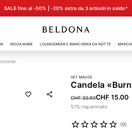
SALE fino al -50% | -20% extra da 3 articoli in saldo*
MA
MODA MARE
LOUNGEWEAR E BIANCHERIA DA NOTTE
MARCH
CESSORI
GET MAUDE
Candela «Burn
CHF 15.00
Price reduced from
CHF 30.90
51% risparmiato
Codice articolo
17884840
(0)