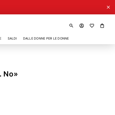
close
search
account_circle
shopping_bag
E
SALDI
DALLE DONNE PER LE DONNE
. No»
468