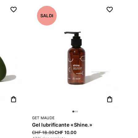
SALDI
shopping_bag
shopping_bag
GET MAUDE
Gel lubrificante «Shine.»
Price reduced from
CHF 18.90
CHF 10.00