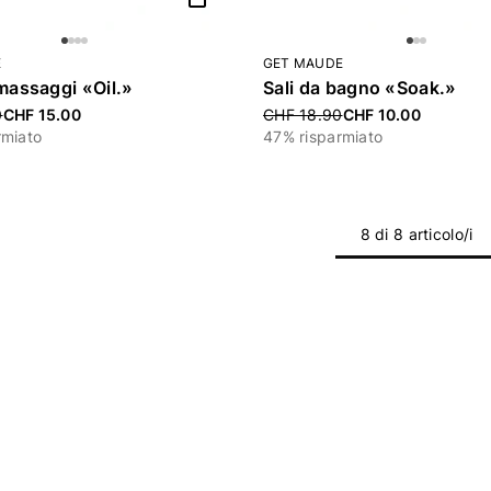
E
GET MAUDE
 massaggi «Oil.»
Sali da bagno «Soak.»
uced from
0
CHF 15.00
Price reduced from
CHF 18.90
CHF 10.00
rmiato
47% risparmiato
8 di 8 articolo/i