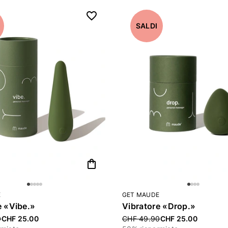
SALDI
ategoria: Loungewear e biancheria da notte
shopping_bag
E
GET MAUDE
e «Vibe.»
Vibratore «Drop.»
uced from
0
CHF 25.00
Price reduced from
CHF 49.90
CHF 25.00