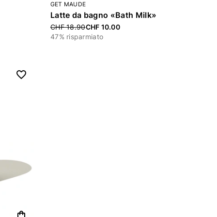
GET MAUDE
Latte da bagno «Bath Milk»
Price reduced from
CHF 18.90
CHF 10.00
47% risparmiato
shopping_bag