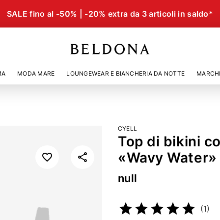
SALE fino al -50% | -20% extra da 3 articoli in saldo*
MA
MODA MARE
LOUNGEWEAR E BIANCHERIA DA NOTTE
MARCH
R»
CYELL
Top di bikini c
«Wavy Water»
null
Codice articolo
21404718
(1)