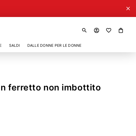
close
search
account_circle
shopping_bag
E
SALDI
DALLE DONNE PER LE DONNE
on ferretto non imbottito
11