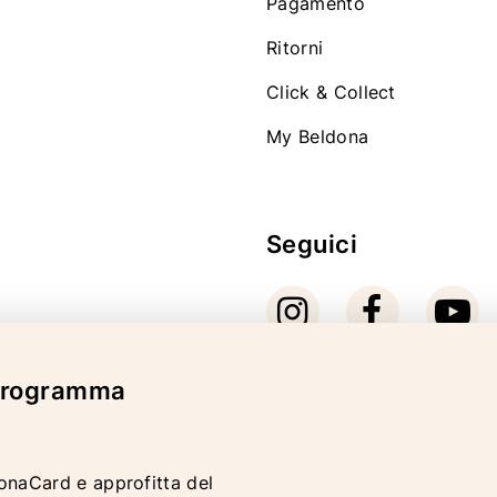
Pagamento
Ritorni
Click & Collect
My Beldona
Seguici
 programma
Modalità di pagam
donaCard e approfitta del