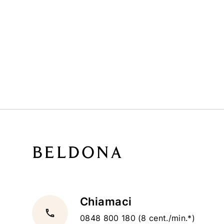
Chiamaci
local_phone
0848 800 180
(8 cent./min.*)