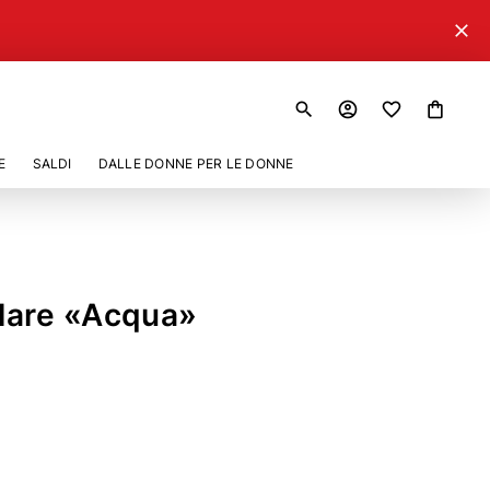
close
search
account_circle
shopping_bag
E
SALDI
DALLE DONNE PER LE DONNE
golare «Acqua»
71