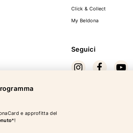
Click & Collect
My Beldona
Seguici
 programma
Modalità di pagam
donaCard e approfitta del
enuto
*!