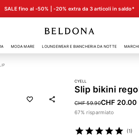
SALE fino al -50% | -20% extra da 3 articoli in saldo*
MA
MODA MARE
LOUNGEWEAR E BIANCHERIA DA NOTTE
MARCH
LIP
CYELL
Slip bikini re
CHF 20.00
Price reduced from
CHF 59.90
67% risparmiato
Codice articolo
21476807
(1)