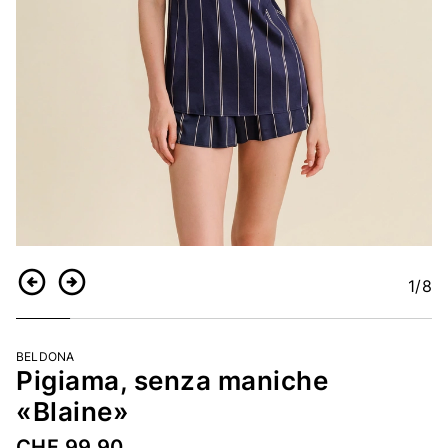
1
/8
Indietro
Continua
BELDONA
Pigiama, senza maniche
«Blaine»
CHF 99.90