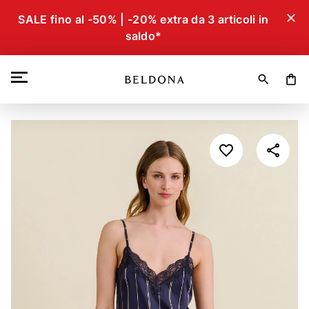
close
SALE fino al -50% | -20% extra da 3 articoli in
saldo*
search
shopping_bag