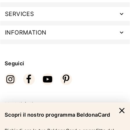
SERVICES
INFORMATION
Seguici
Modalità di pagamento
close
Scopri il nostro programma BeldonaCard