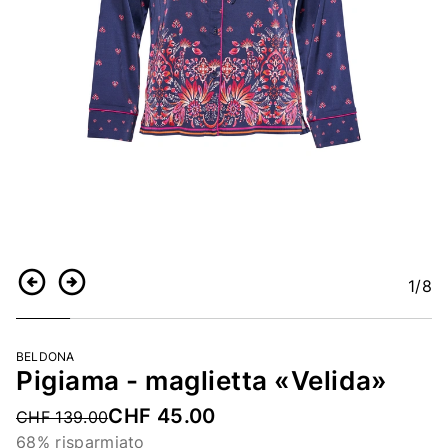
1
/8
Indietro
Continua
BELDONA
Pigiama - maglietta «Velida»
CHF 45.00
Price reduced from
CHF 139.00
68% risparmiato