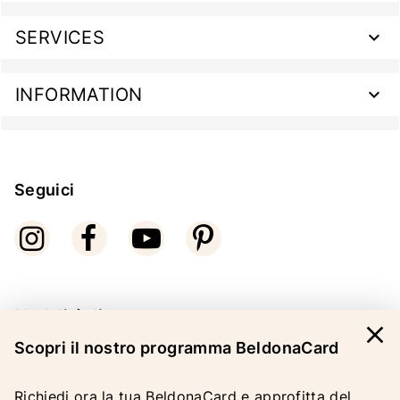
SERVICES
INFORMATION
Seguici
Modalità di pagamento
close
Scopri il nostro programma BeldonaCard
Richiedi ora la tua BeldonaCard e approfitta del