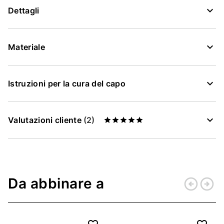
Dettagli
Materiale
Istruzioni per la cura del capo
Valutazioni cliente
(2)
Da abbinare a
arrow_circle_left
arrow_circle_right
Indietro
Conti