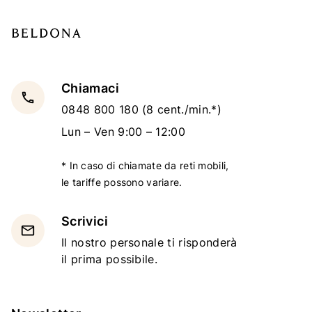
Chiamaci
local_phone
0848 800 180
(8 cent./min.*)
Lun – Ven 9:00 – 12:00
* In caso di chiamate da reti mobili,
le tariffe possono variare.
Scrivici
email
Il nostro personale ti risponderà
il prima possibile.