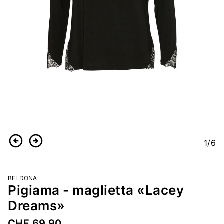
1
/6
Indietro
Continua
BELDONA
Pigiama - maglietta «Lacey
Dreams»
CHF 69.90