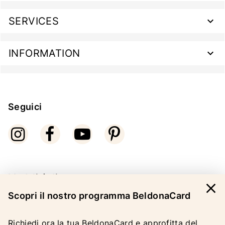
SERVICES
INFORMATION
Seguici
Modalità di pagamento
close
Scopri il nostro programma BeldonaCard
Richiedi ora la tua BeldonaCard e approfitta del