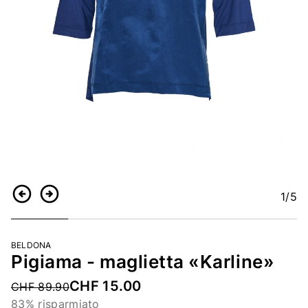
1
/5
Indietro
Continua
BELDONA
Pigiama - maglietta «Karline»
CHF 15.00
Price reduced from
CHF 89.90
83% risparmiato