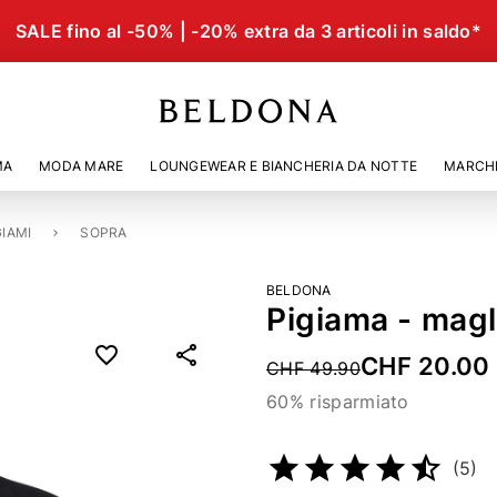
SALE fino al -50% | -20% extra da 3 articoli in saldo*
MA
MODA MARE
LOUNGEWEAR E BIANCHERIA DA NOTTE
MARCH
GIAMI
SOPRA
BELDONA
Pigiama - magl
CHF 20.00
Price reduced from
CHF 49.90
60% risparmiato
Codice articolo
4656202
(5)