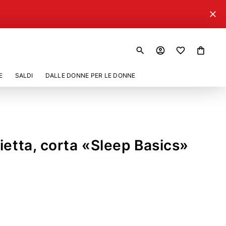
close
search
account_circle
shopping_bag
E
SALDI
DALLE DONNE PER LE DONNE
ietta, corta «Sleep Basics»
234